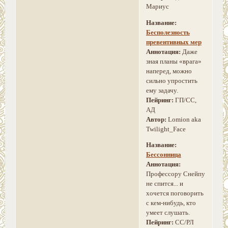
Мариус
Название:
Бесполезность
превентивных мер
Аннотация:
Даже
зная планы «врага»
наперед, можно
сильно упростить
ему задачу.
Пейринг:
ГП/СС,
АД
Автор:
Lomion aka
Twilight_Face
Название:
Бессонница
Аннотация:
Профессору Снейпу
не спится... и
хочется поговорить
с кем-нибудь, кто
умеет слушать.
Пейринг:
СС/РЛ