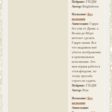
Пейринг:
ГП/ДМ
Автор:
Brightdown
Название:
Без
названия
Аннотация:
Гарри
без ума от Драко, а
Волан-де-Морт
мечтает сделать
Гарри своим. Все
что выдавила моё
убогое воображение
в оригинальном
исполнении. Это
моя первая работа в
этом фэндоме, по
этому просьба
строго не судить.
Пейринг:
ГП/ДМ
Автор:
Risa
Название:
Без
названия
Аннотация: