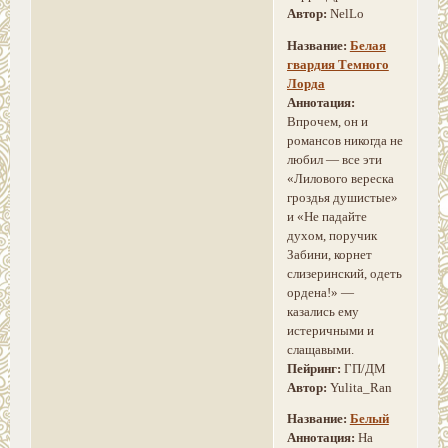
Автор:
NelLo
Название:
Белая
гвардия Темного
Лорда
Аннотация:
Впрочем, он и
романсов никогда не
любил — все эти
«Лилового вереска
гроздья душистые»
и «Не падайте
духом, поручик
Забини, корнет
слизеринский, одеть
ордена!» —
казались ему
истеричными и
слащавыми.
Пейринг:
ГП/ДМ
Автор:
Yulita_Ran
Название:
Белый
Аннотация:
На