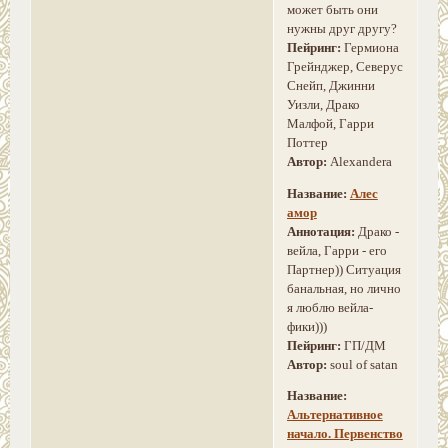
может быть они
нужны друг другу?
Пейринг:
Гермиона
Грейнджер, Северус
Снейп, Джинни
Уизли, Драко
Малфой, Гарри
Поттер
Автор:
Alexandera
Название:
Алес
амор
Аннотация:
Драко -
вейла, Гарри - его
Партнер)) Ситуация
банальная, но лично
я люблю вейла-
фики)))
Пейринг:
ГП/ДМ
Автор:
soul of satan
Название:
Альтернативное
начало. Первенство