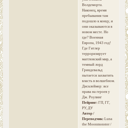
Волдеморта.
Наконец, время
пребывания там
подошло к концу, и
они оказываются в
новом месте. Но
где? Военная
Европа, 1943 год!
Где Гитлер
терроризирует
маггловский мир, а
темный лорд
Гриндевальд
пытается захватить
власть в волшебном.
Дисклеймер: все
права на героев у
Дж. Роулинг
Пейринг:
ГП, ГГ,
РУ, ДУ
Автор /
Переводчик:
Luna
the Moonmonster /