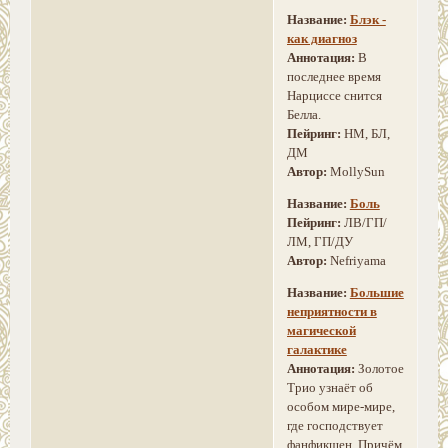
Название:
Блэк -
как диагноз
Аннотация:
В
последнее время
Нарциссе снится
Белла.
Пейринг:
НМ, БЛ,
ДМ
Автор:
MollySun
Название:
Боль
Пейринг:
ЛВ/ГП/
ЛМ, ГП/ДУ
Автор:
Nefriyama
Название:
Большие
неприятности в
магической
галактике
Аннотация:
Золотое
Трио узнаёт об
особом мире-мире,
где господствует
фанфикшен. Причём