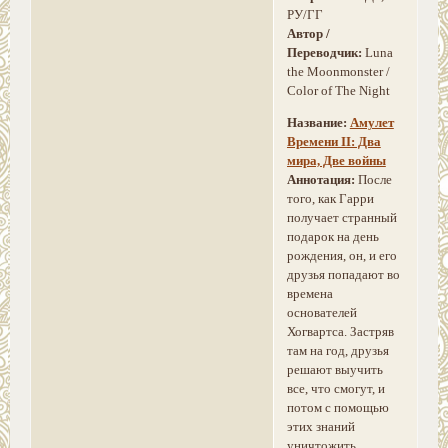
РУ/ГГ
Автор /
Переводчик:
Luna
the Moonmonster /
Color of The Night
Название:
Амулет
Времени II: Два
мира, Две войны
Аннотация:
После
того, как Гарри
получает странный
подарок на день
рождения, он, и его
друзья попадают во
времена
основателей
Хогвартса. Застряв
там на год, друзья
решают выучить
все, что смогут, и
потом с помощью
этих знаний
уничтожить