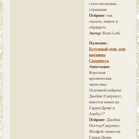
стать несколько...
странным.
Пейринг:
так
сказать, ищите и
обрящете
Автор:
Remi Lark
Название:
Безумный день, или
именины
Скорпиуса
Аннотация:
Короткая
ироническая
зарисовка.
Основной пейринг
Джеймс/Скорпиус,
имеется намек на
Гарри/Драко и
Альбус/?
Пейринг:
Джеймс
Поттер/Скорпиус
Малфой, намек на
Гарри/Драко