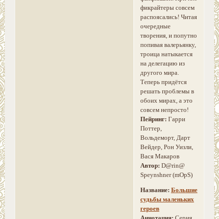
фикрайтеры совсем
распоясались! Читая
очередные
творения, и попутно
попивая валерьянку,
троица натыкается
на делегацию из
другого мира.
Теперь придётся
решать проблемы в
обоих мирах, а это
совсем непросто!
Пейринг:
Гарри
Поттер,
Вольдеморт, Дарт
Вейдер, Рон Уизли,
Вася Макаров
Автор:
D@rin@
Speynshner (mOpS)
Название:
Большие
судьбы маленьких
героев
Аннотация:
Серия