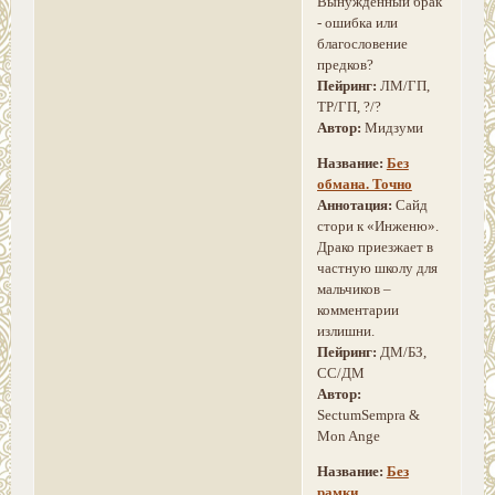
Вынужденный брак
- ошибка или
благословение
предков?
Пейринг:
ЛМ/ГП,
ТР/ГП, ?/?
Автор:
Мидзуми
Название:
Без
обмана. Точно
Аннотация:
Сайд
стори к «Инженю».
Драко приезжает в
частную школу для
мальчиков –
комментарии
излишни.
Пейринг:
ДМ/БЗ,
СС/ДМ
Автор:
SectumSempra &
Mon Ange
Название:
Без
рамки