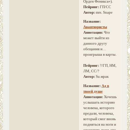
Орден Феникса»).
Пейринг:
ГП/СС
Автор:
mrs. Snape
Название:
Авантюристы
Аннотация:
Что
может выйти из
данного другу
обещания и…
проигрыша в карты.
Пейринг:
?/ГП, НМ,
ЛМ, СС/?
Автор:
Su.мрак
Название:
Ад в
твоей душе
Аннотация:
Хочешь
услышать историю
человека, которого
предали, человека,
который смог вновь
подняться на ноги и