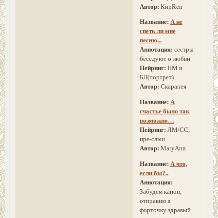
Автор:
КирRen
Название:
А не
спеть ли мне
песню...
Аннотация:
сестры
беседуют о любви
Пейринг:
НМ и
БЛ(портрет)
Автор:
Скарапея
Название:
А
счастье было так
возможно…
Пейринг:
ЛМ/СС,
пре-слэш
Автор:
MaryAnn
Название:
А что,
если бы?..
Аннотация:
Забудем канон,
отправим в
форточку здравый