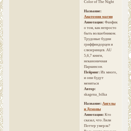
Color of The Night
Название:
Анатомия магии
Аннотация:
Фанфик
о том, как непросто
быть волшебником.
Трудовые будни
гриффиндорцев и
слизеринцев. AU
5,6,7 книги,
неканоничная
Паркинсон.
Пейринг:
Их много,
и они будут
меняться
Автор:
skagena_bilka
Название:
Ангелы
и Демоны
Аннотация:
Кто
сказал, что Лили
Поттер умерла?