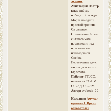
лучших
Аннотация:
Поттер
когда-нибудь
победит Волан-де-
Морта по одной
простой причине.
Он сильнее.
Становление более
сильного мага
происходит под
пристальным
наблюдением
Снейпа.
Пересечение двух
миров: детского и
взрослого.
Пейринг:
ГП/СС,
намеки на СС/НМП,
СС /АД, СС /ЛМ
Автор:
svoboda_09
Название:
Амулет
времени I: Время
основателей