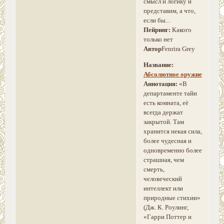
смысл и логику и
представим, а что,
если бы...
Пейринг:
Какого
только нет
Автор
Fenrira Grey
Название:
Абсолютное оружие
Аннотация:
«В
департаменте тайн
есть комната, её
всегда держат
закрытой. Там
хранится некая сила,
более чудесная и
одновременно более
страшная, чем
смерть,
человеческий
интеллект или
природные стихии»
(Дж. К. Роулинг,
«Гарри Поттер и