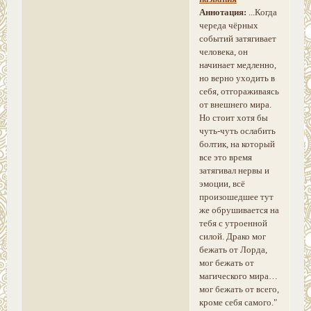
Аннотация:
...Когда
череда чёрных
событий затягивает
человека, он
начинает медленно,
но верно уходить в
себя, отгораживаясь
от внешнего мира.
Но стоит хотя бы
чуть-чуть ослабить
болтик, на который
все это время
затягивал нервы и
эмоции, всё
произошедшее тут
же обрушивается на
тебя с утроенной
силой. Драко мог
бежать от Лорда,
мог бежать от
магического мира…
мог бежать от всего,
кроме себя самого."