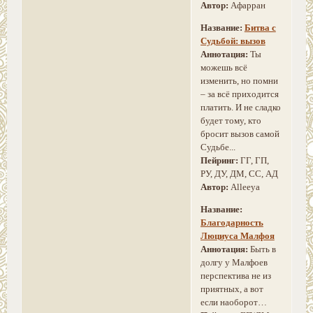
Автор:
Афарран
Название:
Битва с
Судьбой: вызов
Аннотация:
Ты
можешь всё
изменить, но помни
– за всё приходится
платить. И не сладко
будет тому, кто
бросит вызов самой
Судьбе...
Пейринг:
ГГ, ГП,
РУ, ДУ, ДМ, СС, АД
Автор:
Alleeya
Название:
Благодарность
Люциуса Малфоя
Аннотация:
Быть в
долгу у Малфоев
перспектива не из
приятных, а вот
если наоборот…