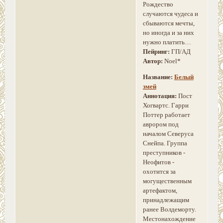
Рождество
случаются чудеса и
сбываются мечты,
но иногда и за них
нужно платить…
Пейринг:
ГП/АД
Автор:
Noel*
Название:
Белый
змей
Аннотация:
Пост
Хогвартс. Гарри
Поттер работает
аврором под
началом Северуса
Снейпа. Группа
преступников -
Неофитов -
охотится за
могущественным
артефактом,
принадлежащим
ранее Волдеморту.
Местонахождение