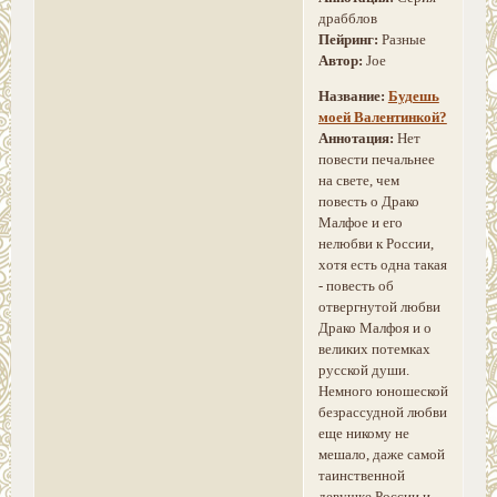
драбблов
Пейринг:
Разные
Автор:
Joe
Название:
Будешь
моей Валентинкой?
Аннотация:
Нет
повести печальнее
на свете, чем
повесть о Драко
Малфое и его
нелюбви к России,
хотя есть одна такая
- повесть об
отвергнутой любви
Драко Малфоя и о
великих потемках
русской души.
Немного юношеской
безрассудной любви
еще никому не
мешало, даже самой
таинственной