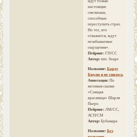
идут только
настоящие
смельчаки,
способные
переступить страх.
Но тех, кто
отважится, ждут
незабываемые
ощущения».
Пейринг:
ГП/СС
Автор:
mrs. Snape
Название:
Барду
Бидлю и не снилось
Аннотация:
По
мотивам сказки
«Спящая
красавица» Шарля
Пьеро.
Пейринг:
ЛМ/СС,
АСП/СМ
Автор:
Бубамара
Название:
Без
названия