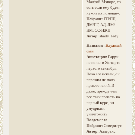
Малфой-Мэноре, то
есть если ему будет
нужна их помощь».
Пейринг:
ГП/ПП,
ДМ/ГГ, АД, ЛМ/
НМ, СС/НЖП
Автор:
shady_lady
Название:
Блудный
сын
Аннотация:
Гарри
не попал в Хогвартс
первого сентября.
Пока его искали, он
пережил не мало
приключений. И
даже, прежде чем
все-таки попасть на
первый курс, он
умудрился
уничтожить
Волдеморта.
Пейринг:
Северитус
Автор:
Аллеранс