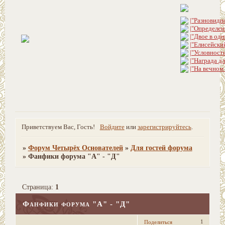
|"Разновидн
|"Определен
|"Двое в одн
|"Елисейски
|"Условност
|"Награда д
|"На вечном
Приветствуем Вас, Гость!
Войдите
или
зарегистрируйтесь
.
»
Форум Четырёх Основателей
»
Для гостей форума
»
Фанфики форума "А" - "Д"
Страница:
1
Фанфики форума "А" - "Д"
1
Поделиться