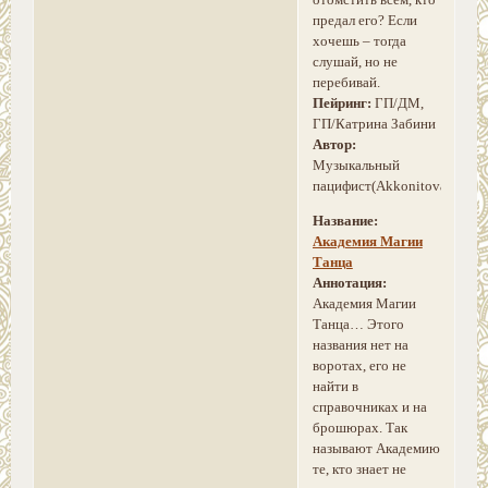
отомстить всем, кто
предал его? Если
хочешь – тогда
слушай, но не
перебивай.
Пейринг:
ГП/ДМ,
ГП/Катрина Забини
Автор:
Музыкальный
пацифист(Akkonitova)
Название:
Академия Магии
Танца
Аннотация:
Академия Магии
Танца… Этого
названия нет на
воротах, его не
найти в
справочниках и на
брошюрах. Так
называют Академию
те, кто знает не