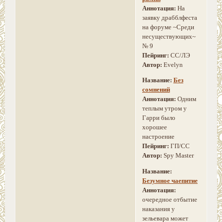
Аннотация:
На
заявку драбблфеста
на форуме ~Среди
несуществующих~
№ 9
Пейринг:
СС/ЛЭ
Автор:
Evelyn
Название:
Без
сомнений
Аннотация:
Одним
теплым утром у
Гарри было
хорошее
настроение
Пейринг:
ГП/СС
Автор:
Spy Master
Название:
Безумное чаепитие
Аннотация:
очередное отбытие
наказания у
зельевара может