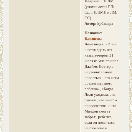
Пейринг:
ГП/ЛМ
(упоминается ГП/
СД, ГП/НМП и ЛМ/
СС)
Автор:
Бубамара
Название:
Близнецы
Аннотация:
«Ровно
шестнадцать лет
назад вечером 31
июля ко мне пришел
Джеймс Поттер с
неутешительной
новостью – его жена
родила мертвого
ребенка», «Когда
Лили уходила, она
сказала, что знает о
пророчестве, и что
Малфои смогут
забрать ребенка,
если он появиться
на гобелене в