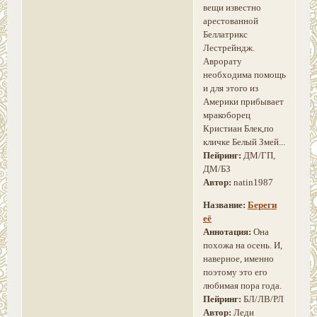
вещи известно
арестованной
Беллатрикс
Лестрейндж.
Аврорату
необходима помощь
и для этого из
Америки прибывает
мракоборец
Кристиан Блек,по
кличке Белый Змей...
Пейринг:
ДМ/ГП,
ДМ/БЗ
Автор:
natin1987
Название:
Береги
её
Аннотация:
Она
похожа на осень. И,
наверное, именно
поэтому это его
любимая пора года.
Пейринг:
БЛ/ЛВ/РЛ
Автор:
Леди