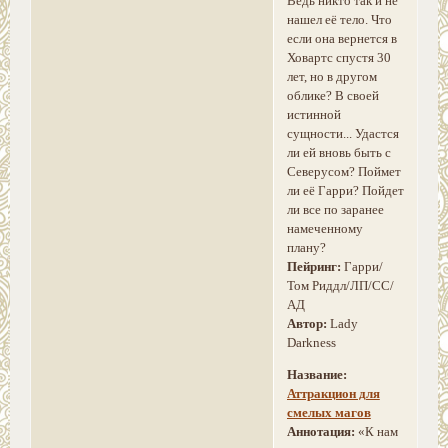
Ведь никто так и не
нашел её тело. Что
если она вернется в
Ховартс спустя 30
лет, но в другом
облике? В своей
истинной
сущности... Удастся
ли ей вновь быть с
Северусом? Поймет
ли её Гарри? Пойдет
ли все по заранее
намеченному
плану?
Пейринг:
Гарри/
Том Риддл/ЛП/СС/
АД
Автор:
Lady
Darkness
Название:
Аттракцион для
смелых магов
Аннотация:
«К нам