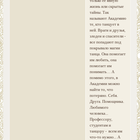
только ее явную
жизнь или скрытые
тайны. Так
называют Академию
те, кто танцует в
ней. Враги и друзья,
злодеи и спасители -
все попадают под
покрывало магии
танца. Она помогает
им любить, она
помогает им
понимать… А
помимо этого, в
Академии можно
найти то, что
потеряно. Себя.
Друга. Помощника.
Любимого
человека...
Профессору,
студентам и
танцору - всем им
что-то нужно... А