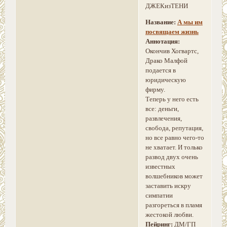
ДЖЕКизТЕНИ
Название:
А мы им
посвящаем жизнь
Аннотация:
Окончив Хогвартс,
Драко Малфой
подается в
юридическую
фирму.
Теперь у него есть
все: деньги,
развлечения,
свобода, репутация,
но все равно чего-то
не хватает. И только
развод двух очень
известных
волшебников может
заставить искру
симпатии
разгореться в пламя
жестокой любви.
Пейринг:
ДМ/ГП