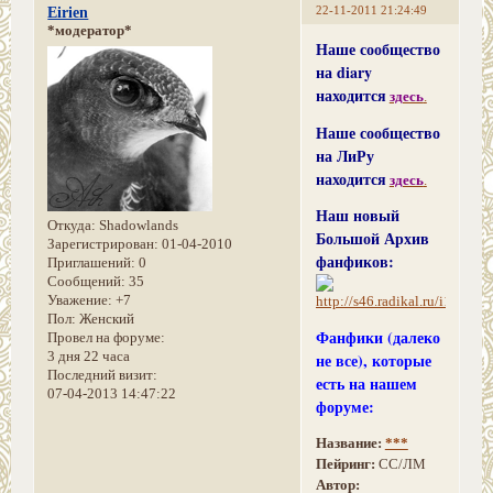
22-11-2011 21:24:49
Eirien
*модератор*
Наше сообщество
на diary
находится
здесь
.
Наше сообщество
на ЛиРу
находится
здесь
.
Наш новый
Откуда:
Shadowlands
Большой Архив
Зарегистрирован
: 01-04-2010
фанфиков:
Приглашений:
0
Сообщений:
35
Уважение:
+7
Пол:
Женский
Фанфики (далеко
Провел на форуме:
3 дня 22 часа
не все), которые
Последний визит:
есть на нашем
07-04-2013 14:47:22
форуме:
Название:
***
Пейринг:
СС/ЛМ
Автор: