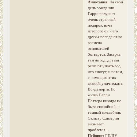
Аннотация:
На свой
день рождения
Гарри получает
очень странный
подарок, из-за
которого он и его
друзья попадают во
времена
основателей
Хогвартса. Застряв
там на год, друзья
решают узнать все,
что смогут, и потом,
с помощью этих
знаний, уничтожить
Волдеморта. Но
жизнь Гарри
Поттера никогда не
была спокойной, и
темный волшебник
Салазар Слизерин
вызывает
проблемы…
Пейринг:
ГП/ДУ,