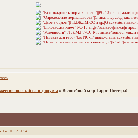
|"Разновидность нормальности"||PG-13|drama|миди|пере
|"Определение нормальности"|G|миди|перевод|закончен
|"Двое в одном"|ГП,ВБ,ЛМ,СС и др.|G|adventure|макси|в 
|"Елисейский ключ"|NC-17|angst/romance|макси|в проц.|
|"Условности"|ГГ/ДМ,ГГ/СС|R|romance/humour|макси|в 
|"Награда для героя"|до NC-17|angst/drama/adventure|м
|"На вечном сумраке мечты живописуя"|NC-17|жестокий
тесь
.
ужественные сайты и форумы
»
Волшебный мир Гарри Поттера!
-11-2010 12:51:54