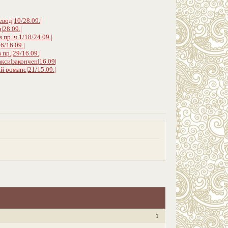
вод|10/28.09.|
|28.09.|
пр.|ч.1/18/24.09.|
6/16.09.|
пр.|29/16.09.|
акси|закончен|16.09|
 романс|21/15.09.|
1