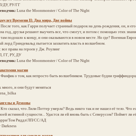
П/ДУ, РУ/ГГ
реводчик:
Luna the Moonmonster / Color of The Night
Амулет Времени II: Два мира, Две войны
:
После того, как Гарри получает странный подарок на день рождения, он, и ег
 на год, друзья решают выучить все, что смогут, и потом с помощью этих зна
там подошло к концу, и они оказываются в новом месте. Но где? Военная Евро
ый лорд Гриндевальд пытается захватить власть в волшебном.
 все права на героев у Дж. Роулинг
, ГГ, РУ, ДУ
реводчик:
Luna the Moonmonster / Color of The Night
Анатомия магии
:
Фанфик о том, как непросто быть волшебником. Трудовые будни гриффиндорце
х много, и они будут меняться
ena_bilka
Ангелы и Демоны
:
Кто сказал, что Лили Поттер умерла? Ведь никто так и не нашел её тело. Что ес
воей истинной сущности... Удастся ли ей вновь быть с Северусом? Поймет ли е
арри/Том Риддл/ЛП/СС/АД
 Darkness
Аттракцион для смелых магов