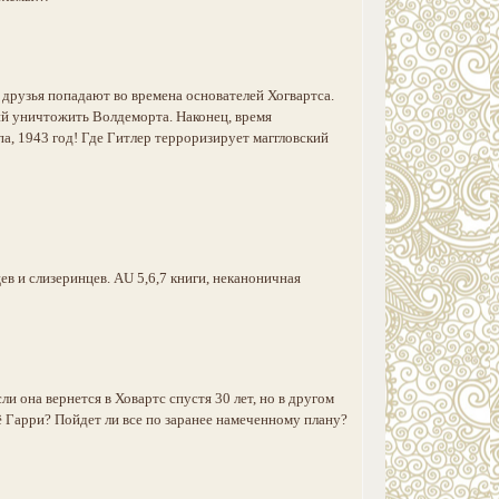
о друзья попадают во времена основателей Хогвартса.
ний уничтожить Волдеморта. Наконец, время
па, 1943 год! Где Гитлер терроризирует маггловский
в и слизеринцев. AU 5,6,7 книги, неканоничная
ли она вернется в Ховартс спустя 30 лет, но в другом
ё Гарри? Пойдет ли все по заранее намеченному плану?