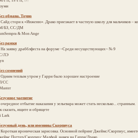
М/ГП, ТР/ГП, ?/?
зуми
Без обмана. Точно
:
Сайд стори к «Инженю». Драко приезжает в частную школу для мальчиков – 
М/БЗ, СС/ДМ
tumSempra & Mon Ange
Без рамки
:
На заявку драбблфеста на форуме ~Среди несуществующих~ № 9
С/ЛЭ
lyn
Без сомнений
:
Одним теплым утром у Гарри было хорошее настроение
П/СС
Master
Безумное чаепитие
:
очередное отбытие наказания у зельевара может стать несколько... странным.
ак сказать, ищите и обрящете
 Lark
Безумный день, или именины Скорпиуса
:
Короткая ироническая зарисовка. Основной пейринг Джеймс/Скорпиус, имеетс
жеймс Поттер/Скорпиус Малфой, намек на Гарри/Драко