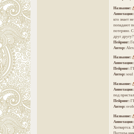
Название:
Аннотация
кто знает н
попадают по
потеряно. С
друг другу?
Пейринг:
Г
Автор:
Alex
Название:
Аннотация
Пейринг:
Г
Автор:
soul
Название:
Аннотация
под пристал
Пейринг:
Г
Автор:
svo
Название:
Аннотация
Хогвартса. 
Поттера ни