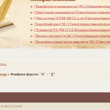
|"Разновидность нормальности"||PG-13|drama|миди|пер
|"Определение нормальности"|G|миди|перевод|закончен
|"Двое в одном"|ГП,ВБ,ЛМ,СС и др.|G|adventure|макси|в
|"Елисейский ключ"|NC-17|angst/romance|макси|в проц.
|"Условности"|ГГ/ДМ,ГГ/СС|R|romance/humour|макси|в 
|"Награда для героя"|до NC-17|angst/drama/adventure|м
|"На вечном сумраке мечты живописуя"|NC-17|жестоки
тесь
.
рума
»
Фанфики форума "А" - "Д"
-11-2011 21:24:49