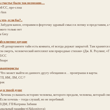
А счастье было так возможно…
М/СС, пре-слэш
yAnn
 что, если бы?..
:
Забудем канон, отправим в форточку здравый смысл и логику и представим, а чт
акого только нет
ra Grey
Абсолютное оружие
:
«В департаменте тайн есть комната, её всегда держат закрытой. Там хранится 
ем смерть, человеческий интеллект или природные стихии» (Дж. К. Роулинг, «
П/СС
 Snape
Авантюристы
:
Что может выйти из данного другу обещания и… проигрыша в карты.
/ГП, НМ, ЛМ, СС/?
рак
Ад в твоей душе
:
Хочешь услышать историю человека, которого предали, человека, который смог
 Если хочешь – тогда слушай, но не перебивай.
П/ДМ, ГП/Катрина Забини
ыкальный пацифист(Akkonitova)