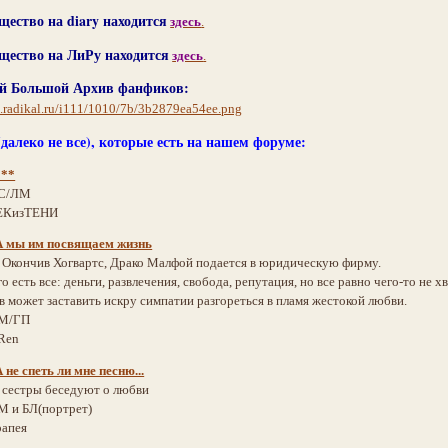
щество на diary находится
здесь
.
щество на ЛиРу находится
здесь
.
й Большой Архив фанфиков:
далеко не все), которые есть на нашем форуме:
***
С/ЛМ
КизТЕНИ
А мы им посвящаем жизнь
:
Окончив Хогвартс, Драко Малфой подается в юридическую фирму.
го есть все: деньги, развлечения, свобода, репутация, но все равно чего-то не 
 может заставить искру симпатии разгореться в пламя жестокой любви.
М/ГП
Ren
 не спеть ли мне песню...
:
сестры беседуют о любви
М и БЛ(портрет)
рапея