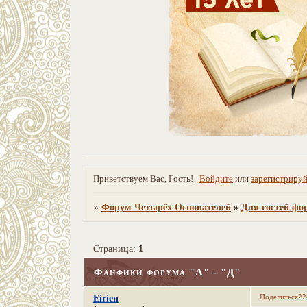
Приветствуем Вас, Гость!
Войдите
или
зарегистрируй
»
Форум Четырёх Основателей
»
Для гостей фо
Страница:
1
Фанфики форума "А" - "Д"
Поделиться
22
Eirien