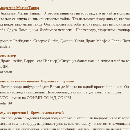
Академия Магии Танца
:
Академия Магии Танца… Этого названия нет на воротах, его не найти в спра
е только ее явную жизнь или скрытые тайны. Так называют Академию те, кто танц
д покрывало магии танца. Она помогает им любить, она помогает им понимат
ебя. Друга. Помощника. Любимого человека... Профессору, студентам и танцор
ермиона Грейнджер, Северус Снейп, Джинни Уизли, Драко Малфой, Гарри Пот
andera
Алес амор
:
Драко - вейла, Гарри - его Партнер)) Ситуация банальная, но лично я люблю ве
П/ДМ
 of satan
Альтернативное начало. Первенство лучших
:
Поттер когда-нибудь победит Волан-де-Морта по одной простой причине. Он 
ьным наблюдением Снейпа. Пересечение двух миров: детского и взрослого.
П/СС, намеки на СС/НМП, СС /АД, СС /ЛМ
boda_09
Амулет времени I: Время основателей
:
На свой день рождения Гарри получает очень странный подарок, из-за которо
Застряв там на год, друзья решают узнать все, что смогут, и потом, с помощь
когда не была спокойной, и темный волшебник Салазар Слизерин вызывает п