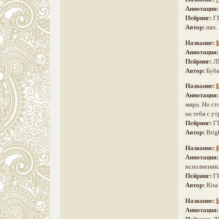
Аннотация
Пейринг:
Г
Автор:
mrs.
Название:
Аннотация
Пейринг:
Л
Автор:
Буб
Название:
Аннотация
мира. Но ст
на тебя с у
Пейринг:
Г
Автор:
Bri
Название:
Аннотация
исполнении.
Пейринг:
Г
Автор:
Risa
Название:
Аннотация