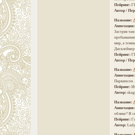
Пейринг:
Г
Автор / Пе
Название:
Аннотация
Застряв там
пребывания 
мир, а темн
Дисклеймер:
Пейринг:
ГП
Автор / Пе
Название:
Аннотация
Паркинсон.
Пейринг:
И
Автор:
skag
Название:
Аннотация
облике? В с
Пейринг:
Г
Автор:
Lady
Название: