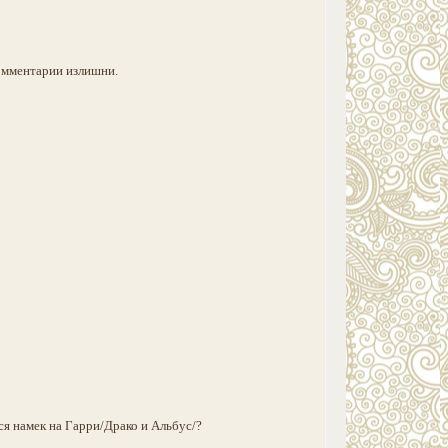
комментарии излишни.
я намек на Гарри/Драко и Альбус/?