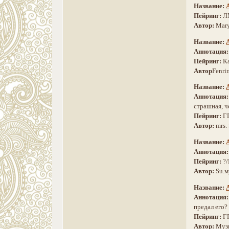
Название:
Пейринг:
Л
Автор:
Mar
Название:
А
Аннотация
Пейринг:
К
Автор
Fenri
Название:
Аннотация
страшная, ч
Пейринг:
Г
Автор:
mrs.
Название:
Аннотация
Пейринг:
?
Автор:
Su.м
Название:
Аннотация
предал его?
Пейринг:
Г
Автор:
Муз