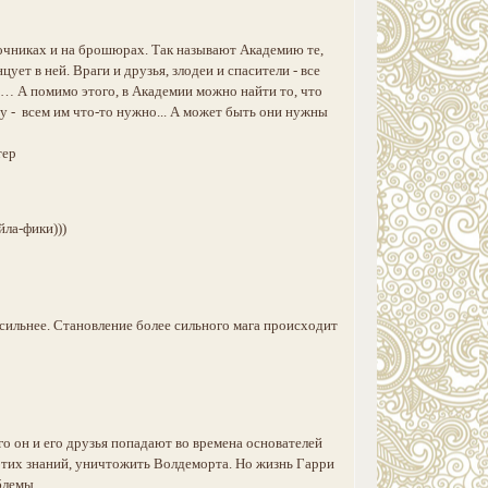
вочниках и на брошюрах. Так называют Академию те,
ует в ней. Враги и друзья, злодеи и спасители - все
ь… А помимо этого, в Академии можно найти то, что
у - всем им что-то нужно... А может быть они нужны
тер
йла-фики)))
сильнее. Становление более сильного мага происходит
го он и его друзья попадают во времена основателей
ю этих знаний, уничтожить Волдеморта. Но жизнь Гарри
роблемы…