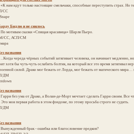
:
«К нам идут только настоящие смельчаки, способные переступить страх. Но 
П/СС
 Snape
Барду Бидлю и не снилось
:
По мотивам сказки «Спящая красавица» Шарля Пьеро.
М/СС, АСП/СМ
амара
Без названия
:
...Когда череда чёрных событий затягивает человека, он начинает медленно, н
оит хотя бы чуть-чуть ослабить болтик, на который все это время затягивал н
троенной силой. Драко мог бежать от Лорда, мог бежать от магического мира… м
П/ДМ
ghtdown
Без названия
:
Гарри без ума от Драко, а Волан-де-Морт мечтает сделать Гарри своим. Все 
 Это моя первая работа в этом фэндоме, по этому просьба строго не судить.
П/ДМ
Без названия
:
Вынужденный брак - ошибка или благословение предков?