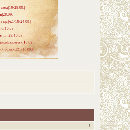
евод|10/28.09.|
|28.09.|
 пр.|ч.1/18/24.09.|
|6/16.09.|
пр.|29/16.09.|
акси|закончен|16.09|
й романс|21/15.09.|
1