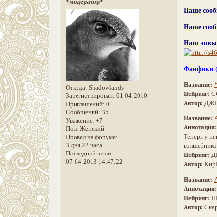
*модератор*
Наше сооб
Наше сооб
Наш новы
Фанфики (
Название:
Откуда:
Shadowlands
Пейринг:
С
Зарегистрирован
: 01-04-2010
Автор:
ДЖЕ
Приглашений:
0
Сообщений:
35
Название:
Уважение:
+7
Аннотация
Пол:
Женский
Теперь у не
Провел на форуме:
3 дня 22 часа
волшебников
Последний визит:
Пейринг:
Д
07-04-2013 14:47:22
Автор:
Кир
Название:
А
Аннотация
Пейринг:
Н
Автор:
Ска