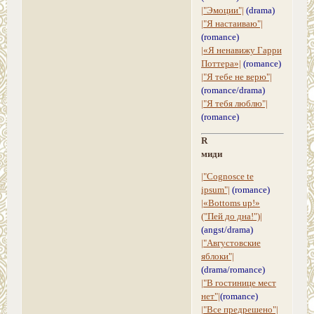
|"Эмоции"|
(drama)
|"Я настаиваю"|
(romance)
|«Я ненавижу Гарри
Поттера»|
(romance)
|"Я тебе не верю"|
(romance/drama)
|"Я тебя люблю"|
(romance)
R
миди
|"Cognosce te
ipsum"|
(romance)
|«Bottoms up!»
("Пей до дна!")|
(angst/drama)
|"Августовские
яблоки"|
(drama/romance)
|"В гостинице мест
нет"|
(romance)
|"Все предрешено"|