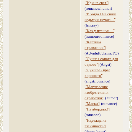
|"Иди на свет"|
(romance/humor)
|"И когда Она сняла
седьмую печать..."|
(fantasy)
|"Как у пташки…"|
(humour/romance)
|"Картина
отравления"|
(AU/adult/drama/POV)
|"Лунная соната для
одного"|
(Angst)
|"Лучшее - враг
хорошего"|
(angst/romance)
|"Маггловские
изобретения и
отработки"|
(humor)
|"Маски"|
(romance)
|"На абордаж!"|
(romance)
|"Надежда на
взаимность"|
(drama/angst)