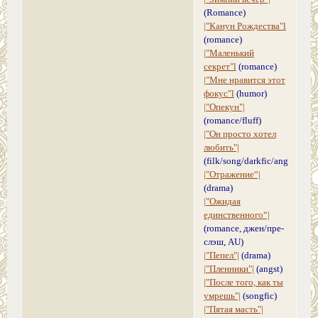
(Romance)
|"Канун Рождества"l
(romance)
|"Маленький
секрет"l
(romance)
|"Мне нравится этот
фокус"l
(humor)
|"Опекун"|
(romance/fluff)
|"Он просто хотел
любить"|
(filk/song/darkfic/angst)
|"Отражение“|
(drama)
|"Ожидая
единственного“|
(romance, джен/пре-
слэш, AU)
|"Пепел"|
(drama)
|"Пленники"|
(angst)
|"После того, как ты
умрешь"|
(songfic)
|"Пятая масть"|