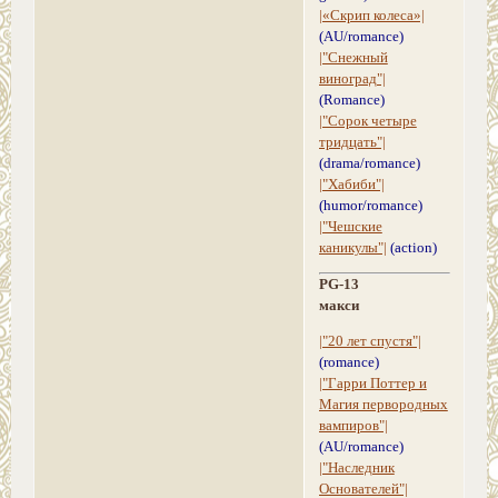
|«Скрип колеса»|
(AU/romance)
|"Снежный
виноград"|
(Romance)
|"Сорок четыре
тридцать"|
(drama/romance)
|"Хабиби"|
(humor/romance)
|"Чешские
каникулы"|
(action)
PG-13
макси
|"20 лет спустя"|
(romance)
|"Гарри Поттер и
Магия первородных
вампиров"|
(AU/romance)
|"Наследник
Основателей"|