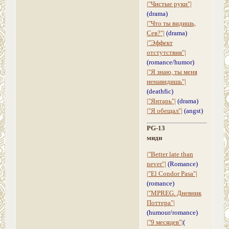
|"Чистые руки"|
(drama)
|"Что ты видишь,
Сев?"|
(drama)
|"Эффект
отстутствия"|
(romance/humor)
|"Я знаю, ты меня
ненавидишь"|
(deathfic)
|"Янтарь"|
(drama)
|"Я обещал"|
(angst)
PG-13
миди
|"Better late than
never"|
(Romance)
|"El Condor Pasa"|
(romance)
|"MPREG. Дневник
Поттера"|
(humour/romance)
|"9 месяцев"|
(