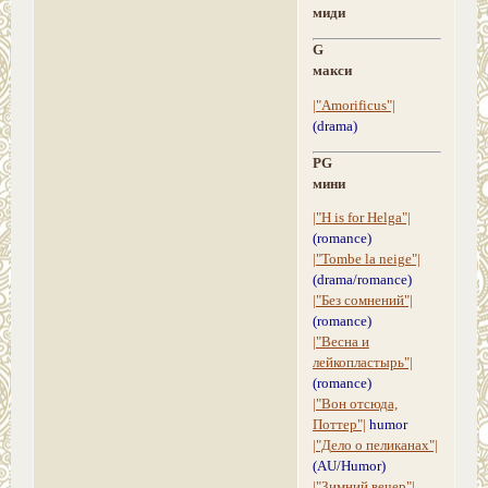
миди
G
макси
|"Amorificus"|
(drama)
PG
мини
|"H is for Helga"|
(romance)
|"Tombe la neige"|
(drama/romance)
|"Без сомнений"|
(romance)
|"Весна и
лейкопластырь"|
(romance)
|"Вон отсюда,
Поттер"|
humor
|"Дело о пеликанах"|
(AU/Humor)
|"Зимний вечер"|