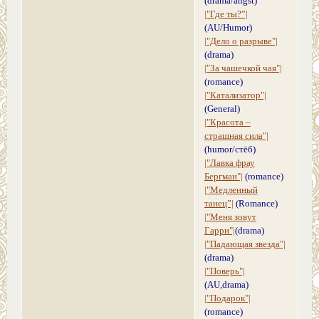
(drama/angst)
|"Где ты?”|
(AU/Humor)
|"Дело о разрыве"|
(drama)
|"За чашечкой чая"|
(romance)
|"Катализатор"|
(General)
|"Красота –
страшная сила"|
(humor/стёб)
|"Лавка фрау
Бергман"|
(romance)
|"Медленный
танец”|
(Romance)
|"Меня зовут
Гарри"|
(drama)
|"Падающая звезда"|
(drama)
|"Поверь"|
(AU,drama)
|"Подарок"|
(romance)