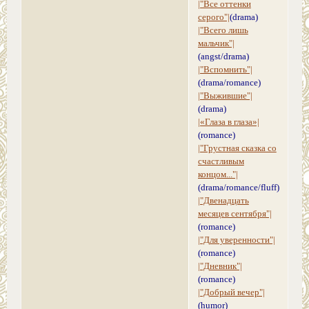
|"Все оттенки
серого"|
(drama)
|"Всего лишь
мальчик"|
(angst/drama)
|"Вспомнить"|
(drama/romance)
|"Выжившие"|
(drama)
|«Глаза в глаза»|
(romance)
|"Грустная сказка со
счастливым
концом..."|
(drama/romance/fluff)
|"Двенадцать
месяцев сентября"|
(romance)
|"Для уверенности"|
(romance)
|"Дневник"|
(romance)
|"Добрый вечер"|
(humor)