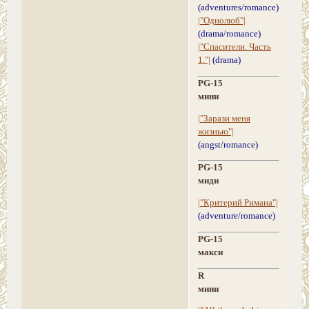
(adventures/romance)
|"Однолюб"|
(drama/romance)
|"Спасители. Часть
1."|
(drama)
PG-15
мини
|"Зарази меня
жизнью"|
(angst/romance)
PG-15
миди
|"Критерий Римана"|
(adventure/romance)
PG-15
макси
R
мини