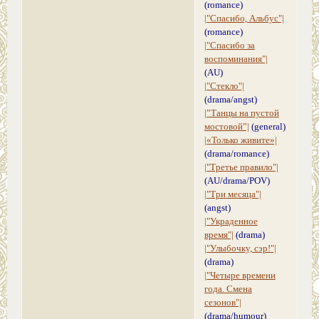
(romance)
|"Спасибо, Альбус"|
(romance)
|"Спасибо за
воспоминания"|
(AU)
|"Стекло"|
(drama/angst)
|”Танцы на пустой
мостовой”|
(general)
|«Только живите»|
(drama/romance)
|"Третье правило"|
(AU/drama/POV)
|"Три месяца"|
(angst)
|"Украденное
время"|
(drama)
|"Улыбочку, сэр!"|
(drama)
|"Четыре времени
года. Смена
сезонов"|
(drama/humour)