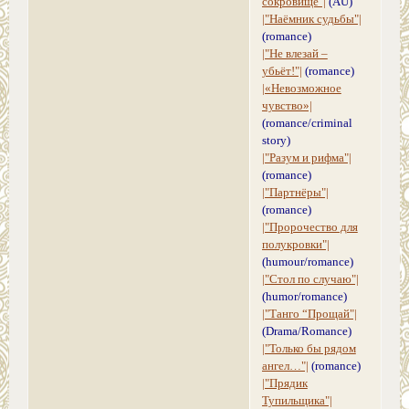
сокровище"|
(AU)
|"Наёмник судьбы"|
(romance)
|"Не влезай –
убьёт!"|
(romance)
|«Невозможное
чувство»|
(romance/criminal
story)
|"Разум и рифма"|
(romance)
|"Партнёры"|
(romance)
|"Пророчество для
полукровки"|
(humour/romance)
|"Стол по случаю"|
(humor/romance)
|"Танго “Прощай"|
(Drama/Romance)
|"Только бы рядом
ангел…"|
(romance)
|"Прядик
Тупильщика"|