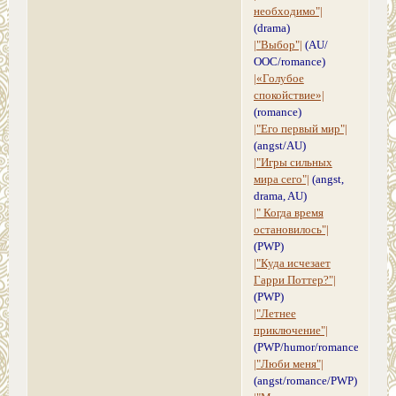
необходимо"|
(drama)
|"Выбор"|
(AU/
ОOС/romance)
|«Голубое
спокойствие»|
(romance)
|"Его первый мир"|
(angst/AU)
|"Игры сильных
мира сего"|
(angst,
drama, AU)
|" Когда время
остановилось"|
(PWP)
|"Куда исчезает
Гарри Поттер?"|
(PWP)
|"Летнее
приключение"|
(PWP/humor/romance)
|"Люби меня"|
(angst/romance/PWP)