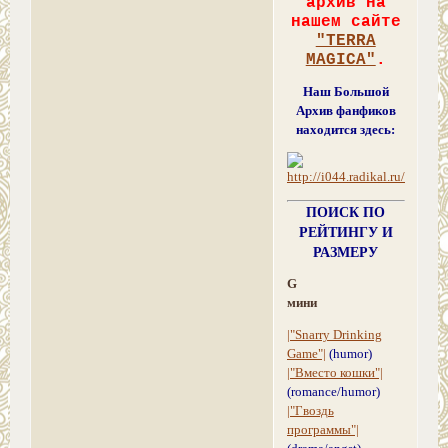
архив на
нашем сайте
"TERRA
MAGICA"
.
Наш Большой
Архив фанфиков
находится здесь:
ПОИСК ПО
РЕЙТИНГУ И
РАЗМЕРУ
G
мини
|"Snarry Drinking
Game"|
(humor)
|"Вместо кошки"|
(romance/humor)
|"Гвоздь
программы"|