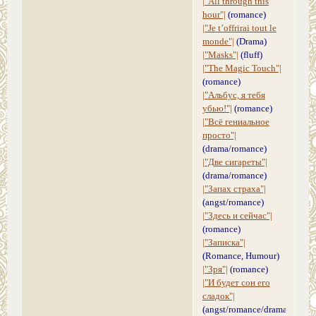
|"All through this
hour"|
(romance)
|"Je t’offrirai tout le
monde"|
(Drama)
|"Masks"|
(fluff)
|"The Magic Touch"|
(romance)
|"Альбус, я тебя
убью!"|
(romance)
|"Всё гениальное
просто"|
(drama/romance)
|"Две сигареты"|
(drama/romance)
|"Запах страха"|
(angst/romance)
|"Здесь и сейчас"|
(romance)
|"Записка"|
(Romance, Humour)
|"Зря"|
(romance)
|"И будет сон его
сладок"|
(angst/romance/drama)