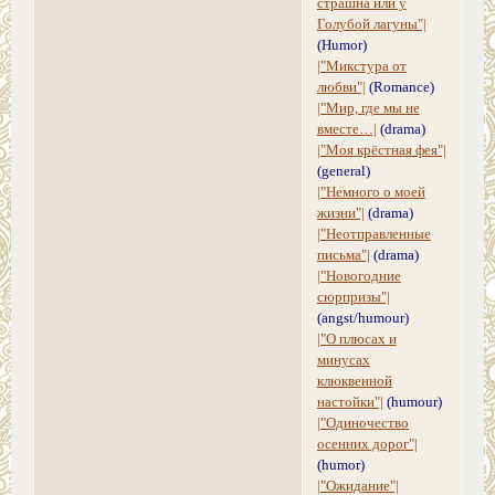
страшна или у
Голубой лагуны"|
(Humor)
|"Микстура от
любви"|
(Romance)
|"Мир, где мы не
вместе…|
(drama)
|"Моя крёстная фея"|
(general)
|"Немного о моей
жизни"|
(drama)
|"Неотправленные
письма"|
(drama)
|"Новогодние
сюрпризы"|
(angst/humour)
|"О плюсах и
минусах
клюквенной
настойки"|
(humour)
|"Одиночество
осенних дорог"|
(humor)
|"Ожидание"|