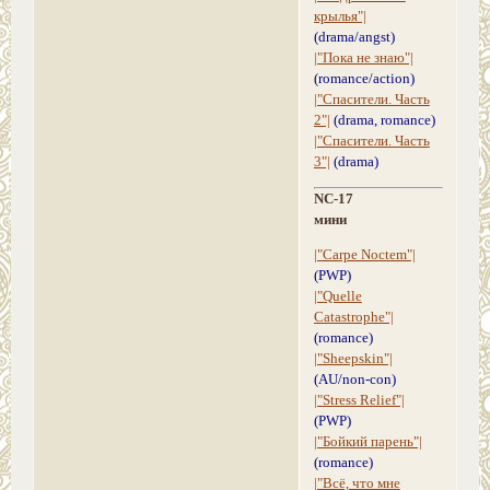
крылья"|
(drama/angst)
|"Пока не знаю"|
(romance/action)
|"Спасители. Часть
2"|
(drama, romance)
|"Спасители. Часть
3"|
(drama)
NC-17
мини
|"Carpe Noctem"|
(PWP)
|"Quelle
Catastrophe"|
(romance)
|"Sheepskin"|
(AU/non-con)
|"Stress Relief"|
(PWP)
|"Бойкий парень"|
(romance)
|"Всё, что мне