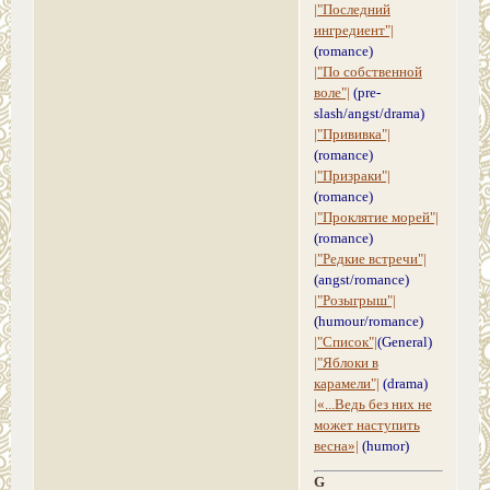
|"Последний
ингредиент"|
(romance)
|"По собственной
воле"|
(pre-
slash/angst/drama)
|"Прививка"|
(romance)
|"Призраки"|
(romance)
|"Проклятие морей"|
(romance)
|"Редкие встречи"|
(angst/romance)
|"Розыгрыш"|
(humour/romance)
|"Список"|
(General)
|"Яблоки в
карамели"|
(drama)
|«...Ведь без них не
может наступить
весна»|
(humor)
G