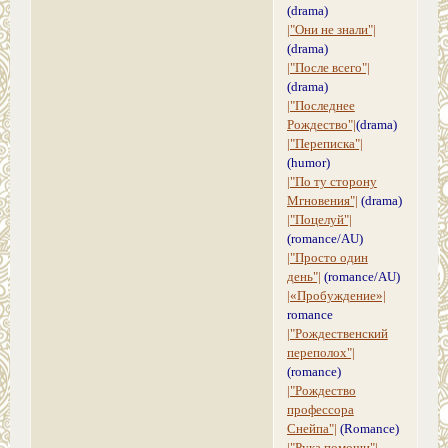
(drama)
|"Они не знали"|
(drama)
|"После всего"|
(drama)
|"Последнее
Рождество"|
(drama)
|"Переписка"|
(humor)
|"По ту сторону
Мгновения"|
(drama)
|"Поцелуй"|
(romance/AU)
|"Просто один
день"|
(romance/AU)
|«Пробуждение»|
romance
|"Рождественский
переполох"|
(romance)
|"Рождество
профессора
Снейпа"|
(Romance)