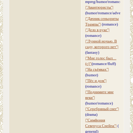
mpreg/humor/romance)
|"Авантюристы"|
(humor/romance/adventure)
|"Дачник сеньориты
Трампы"|
(romance)
|"Дело в руке"|
(romance)
|"Лунной ночью. В
саду, которого нет"|
(fantasy)
|"Мне голос был…
(с)"|
(romance/fluff)
|"На съёмках"|
(humor)
|"Пёс и дом"|
(romance)
|"Поднимите мне
веки"|
(humor/romance)
|"Серебряный снег"|
(drama)
|"Симфония
Северуса Снейпа"|
(
general)