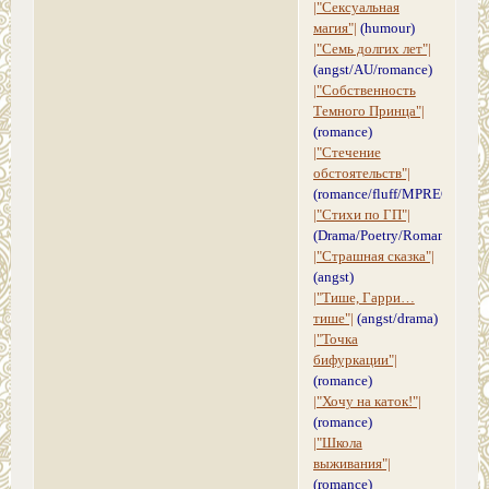
|"Сексуальная
магия"|
(humour)
|"Семь долгих лет"|
(angst/AU/romance)
|"Собственность
Темного Принца"|
(romance)
|"Стечение
обстоятельств"|
(romanсe/fluff/MPREG)
|"Стихи по ГП"|
(Drama/Poetry/Romance)
|"Страшная сказка"|
(angst)
|"Тише, Гарри…
тише"|
(angst/drama)
|"Точка
бифуркации"|
(romance)
|"Хочу на каток!"|
(romance)
|"Школа
выживания"|
(romance)