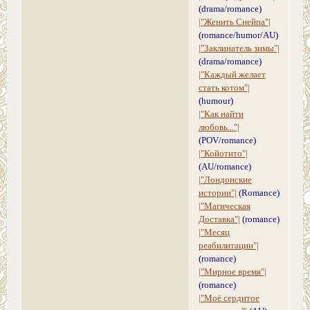
(drama/romance)
|"Женить Снейпа"|
(romance/humor/AU)
|"Заклинатель зимы"|
(drama/romance)
|"Каждый желает
стать котом"|
(humour)
|"Как найти
любовь..."|
(POV/romance)
|"Койотито"|
(AU/romance)
|"Лондонские
истории"|
(Romance)
|"Магическая
Доставка"|
(romance)
|"Месяц
реабилитации"|
(romance)
|"Мирное время"|
(romance)
|"Моё сердитое