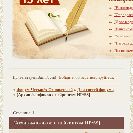
|"Разновид
|"Определе
|"Двое в од
|"Елисейски
|"Условнос
|"Награда д
|"На вечно
Приветствуем Вас, Гость!
Войдите
или
зарегистрируйтесь
.
»
Форум Четырёх Основателей
»
Для гостей форума
»
[Архив фанфиков с пейрингом HP/SS]
Страница:
1
[Архив фанфиков с пейрингом HP/SS]