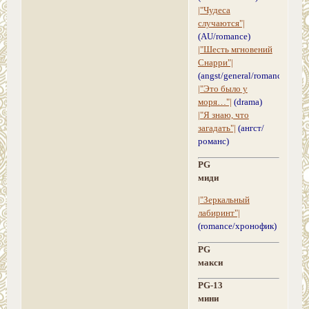
|"Чудеса
случаются"|
(AU/romance)
|"Шесть мгновений
Снарри"|
(angst/general/romance)
|"Это было у
моря…"|
(drama)
|"Я знаю, что
загадать"|
(ангст/
романс)
PG
миди
|"Зеркальный
лабиринт"|
(romance/хронофик)
PG
макси
PG-13
мини