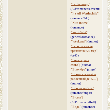
|"Far far away"|
(AU/romance/adventure)
|"It’s All Worthwhile"|
(romance/AU)
|"Nuit intime"|
(romance)
|"Wabi-Sabi"|
(general/romance)
|"Weekend"|
(humor)
|"Бесполезность
превентивных мер"|
(стёб)
|"Больше, чем
слова"|
(drama)
|"В ноябре"|
(angst)
|"В этот светлый и
радостный день…"|
(humor)
|"Версия побега"|
(romance/angst)
|"Вилка"|
(AU/romance/fluff)
|"Вода"|
(romance)