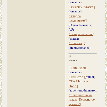
(romance)
|"Узнаешь из газет"|
(romance)
|"Уход за
младенцами"|
(Drama, Romance,
AU)
|"Четыре желания"|
(сказка)
|"Шаг назад"|
(drama/romance)
R
макси
|"Burn It Blue"|
(romance)
|"Mistletoe"|
(humor)
|"The Marriage
Stone"|
(adventure/drama/romance)
|"Альтернативное
начало. Первенство
лучших"|