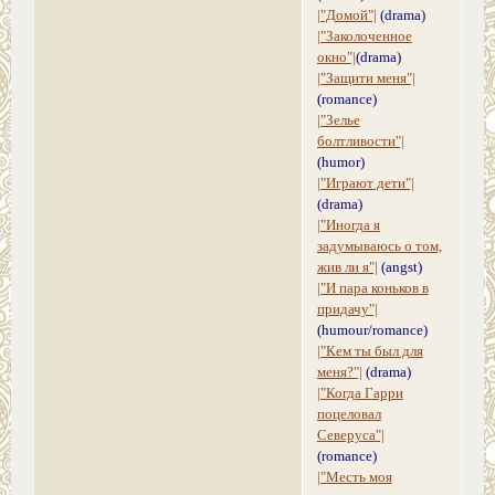
|"Домой"|
(drama)
|"Заколоченное
окно"|
(drama)
|"Защити меня"|
(romance)
|"Зелье
болтливости"|
(humor)
|"Играют дети"|
(drama)
|"Иногда я
задумываюсь о том,
жив ли я"|
(angst)
|"И пара коньков в
придачу"|
(humour/romance)
|"Кем ты был для
меня?"|
(drama)
|"Когда Гарри
поцеловал
Северуса"|
(romance)
|"Месть моя