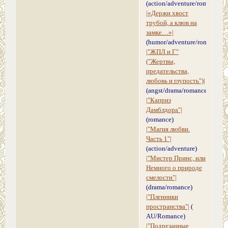
(action/adventure/romance)
|«Держи хвост
трубой, а клюв на
замке…»|
(humor/adventure/romance/A
|"ЖПЛ и Г"
("Жертвы,
предательства,
любовь и глупость")|
(angst/drama/romance)
|"Каприз
Дамблдора"|
(romance)
|"Магия любви.
Часть 1"|
(action/adventure)
|"Мистер Принс, или
Немного о природе
смелости"|
(drama/romance)
|"Пленники
пространства"|
(
AU/Romance)
|"Подрезанные