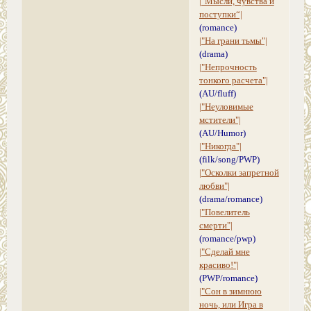
|"Мысли, чувства и
поступки“|
(romance)
|"На грани тьмы"|
(drama)
|"Непрочность
тонкого расчета"|
(AU/fluff)
|"Неуловимые
мстители"|
(AU/Humor)
|"Никогда"|
(filk/song/PWP)
|"Осколки запретной
любви"|
(drama/romance)
|"Повелитель
смерти"|
(romance/pwp)
|"Сделай мне
красиво!"|
(PWP/romance)
|"Сон в зимнюю
ночь, или Игра в