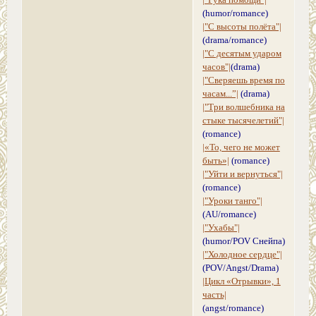
|"Рука помощи"|
(humor/romance)
|"С высоты полёта"|
(drama/romance)
|"С десятым ударом
часов"|
(drama)
|"Сверяешь время по
часам...”|
(drama)
|"Три волшебника на
стыке тысячелетий"|
(romance)
|«То, чего не может
быть»|
(romance)
|"Уйти и вернуться"|
(romance)
|"Уроки танго"|
(AU/romance)
|"Ухабы"|
(humor/POV Снейпа)
|"Холодное сердце"|
(POV/Angst/Drama)
|Цикл «Отрывки», 1
часть|
(angst/romance)