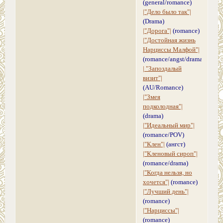
(general/romance)
|"Дело было так"|
(Drama)
|"Дорога"|
(romance)
|"Достойная жизнь
Нарциссы Малфой"|
(romance/angst/drama)
| "Запоздалый
визит"|
(AU/Romance)
|"Змея
подколодная"|
(drama)
|"Идеальный мир"|
(romance/POV)
|"Клен"|
(ангст)
|"Кленовый сироп"|
(romance/drama)
|"Когда нельзя, но
хочется"|
(romance)
|"Лучший день"|
(romance)
|"Нарциссы"|
(romance)