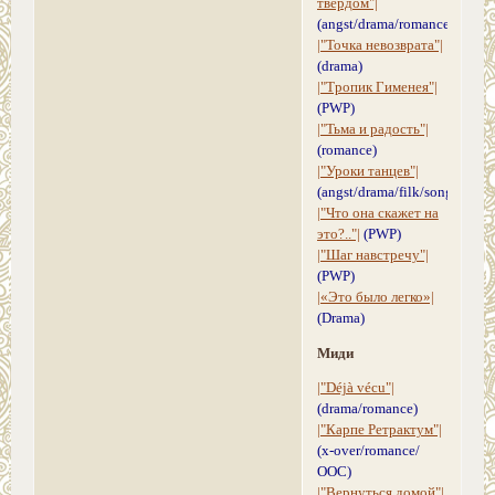
твердом"|
(angst/drama/romance)
|"Точка невозврата"|
(drama)
|"Тропик Гименея"|
(PWP)
|"Тьма и радость"|
(romance)
|"Уроки танцев"|
(angst/drama/filk/song)
|"Что она скажет на
это?.."|
(PWP)
|"Шаг навстречу"|
(PWP)
|«Это было легко»|
(Drama)
Миди
|"Déjà vécu"|
(drama/romance)
|"Карпе Ретрактум"|
(x-over/romance/
ООС)
|"Вернуться домой"|