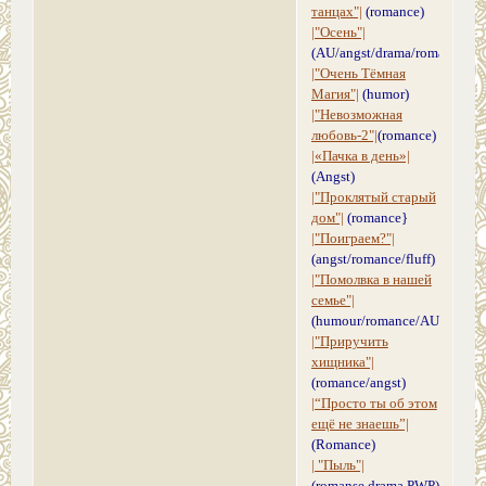
танцах"|
(romance)
|"Осень"|
(AU/angst/drama/romance)
|"Очень Тёмная
Магия"|
(humor)
|"Невозможная
любовь-2"|
(romance)
|«Пачка в день»|
(Angst)
|"Проклятый старый
дом"|
(romance}
|"Поиграем?"|
(angst/romance/fluff)
|"Помолвка в нашей
семье"|
(humour/romance/AU)
|"Приручить
хищника"|
(romance/angst)
|“Просто ты об этом
ещё не знаешь”|
(Romance)
| "Пыль"|
(romanse,drama,PWP)