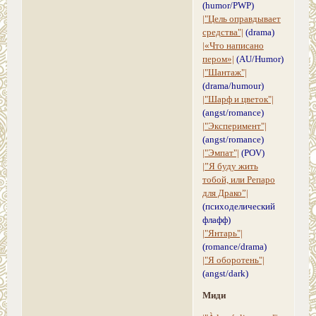
(humor/PWP)
|"Цель оправдывает
средства"|
(drama)
|«Что написано
пером»|
(AU/Humor)
|"Шантаж"|
(drama/humour)
|"Шарф и цветок"|
(angst/romance)
|"Эксперимент"|
(angst/romance)
|"Эмпат"|
(POV)
|”Я буду жить
тобой, или Репаро
для Драко”|
(психоделический
флафф)
|"Янтарь"|
(romance/drama)
|"Я оборотень"|
(angst/dark)
Миди