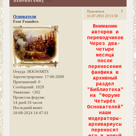
пейрингами]
1
Поделиться
11-07-2011 23:11:50
Основатели
Four Founders
Вниманию
авторов и
переводчиков!
Через два-
четыре
месяца
после
перенесения
Откуда:
HOGWARTS
фанфика в
Зарегистрирован
: 17-06-2009
архивный
Приглашений:
0
раздел
Сообщений:
1829
"Библиотека"
Уважение:
+202
на "Форуме
Провел на форуме:
Четырёх
14 дней 16 часов
Основателей"
Последний визит:
наши
18-08-2024 14:47:01
модераторы-
архивариусы
переносят
его в новый