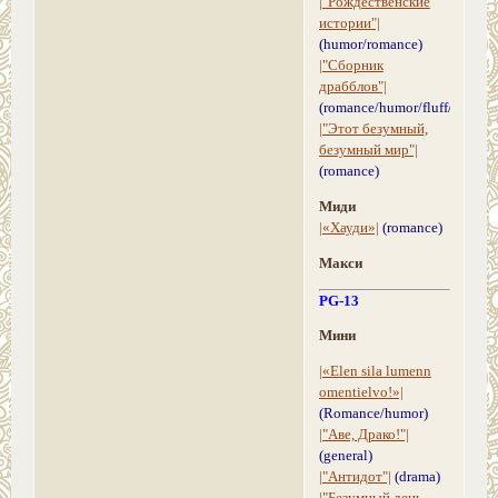
|"Рождественские
истории"|
(humor/romance)
|"Сборник
драбблов"|
(romance/humor/fluff/drama/g
|"Этот безумный,
безумный мир"|
(romance)
Миди
|«Хауди»|
(romance)
Макси
PG-13
Мини
|«Elen sila lumenn
omentielvo!»|
(Romance/humor)
|"Аве, Драко!"|
(general)
|"Антидот"|
(drama)