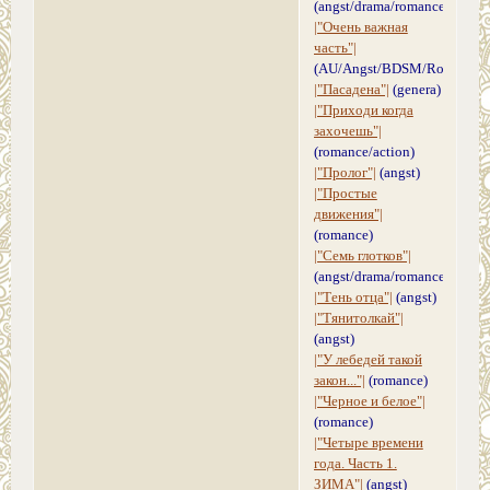
(angst/drama/romance)
|"Очень важная
часть"|
(AU/Angst/BDSM/Romance)
|"Пасадена"|
(genera)
|"Приходи когда
захочешь"|
(romance/action)
|"Пролог"|
(angst)
|"Простые
движения"|
(romance)
|"Семь глотков"|
(angst/drama/romance)
|"Тень отца"|
(angst)
|"Тянитолкай"|
(angst)
|"У лебедей такой
закон..."|
(romance)
|"Черное и белое"|
(romance)
|"Четыре времени
года. Часть 1.
ЗИМА"|
(angst)