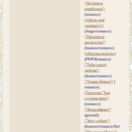
|"Не боюсь
ошибаться"|
(romance)
|«Орел» или
«решка»?»|
(Angst/romance)
|"Проклятое
наследство"|
(humour/romance)
|«Против шерсти»|
(PWP/Romancе)
|"Тебя спасет
любовь"|
(drama/romance)
|"Только Невилл"|
(
romance)
|Трилогия "Три
ступени вниз"|
(romance)
|"Фальсификат"|
(general)
|"Хочу собаку"|
(humour/romance/fluff)