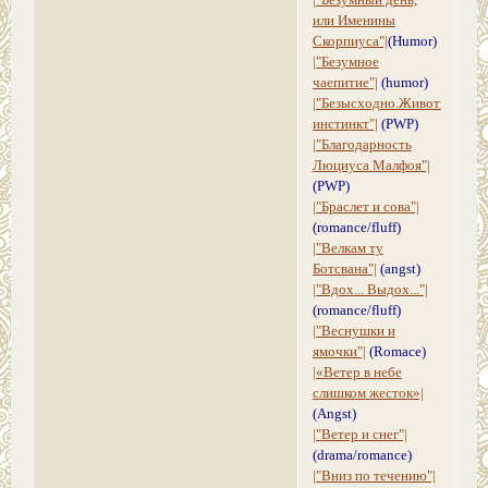
|"Безумный день,
или Именины
Скорпиуса"|
(Humor)
|"Безумное
чаепитие"|
(humor)
|"Безысходно.Животный
инстинкт"|
(PWP)
|"Благодарность
Люциуса Малфоя"|
(PWP)
|"Браслет и сова"|
(romance/fluff)
|"Велкам ту
Ботсвана"|
(angst)
|"Вдох... Выдох..."|
(romance/fluff)
|"Веснушки и
ямочки"|
(Romace)
|«Ветер в небе
слишком жесток»|
(Angst)
|"Ветер и снег"|
(drama/romance)
|"Вниз по течению"|