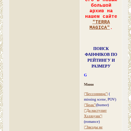
большой
архив на
нашем сайте
"TERRA
MAGICA"
.
ПОИСК
ФАНФИКОВ ПО
РЕЙТИНГУ И
РАЗМЕРУ
G
Мини
|"Бессонница"|
(
missing scene, POV)
|"Брак"|
(humor)
|"Да наступит
Хэллоуин"|
(romance)
|"Звезды не