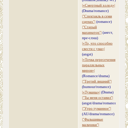
|«Смертный холод»|
(Drama/romance)
|"Спектакль в семи
сценах"|
(romance)
|"Старый
махинатор"|
(ангст,
пре-слэш)
|«То, что способно
свести с ума»|
(angst)
|«Точка пересечения
параллельных
миров»|
(Romance/drama)
|"Третий лишний"|
(humour/romance)
|«Туманы»|
(Drama)
|"Ты меня оставил"|
(angst/drama/romance)
|"Утро туманное"|
(AU/drama/romance)
|"Фальшивые
мальчики"|