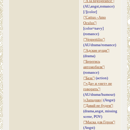
|"À la négligeance"|
(AU,angst,romance)
[/]|color]
|"Cattus - Amo
Oculus"|
[color=navy]
(romance)
|"Vespertilio"|
(AU/drama/romance)
|"Адские кущи"|
(drama)
|"Берегись
автомобиля"|
(romance)
|"База"|
(action)
|"«Да» и «нет» не
говорить"|
(AU/drama/humour)
|«Западня»|
(Angst)
|"Давай не будем"|
(drama,angst, missing
scene, POV)
|"Маска для Героя"|
(Angst)