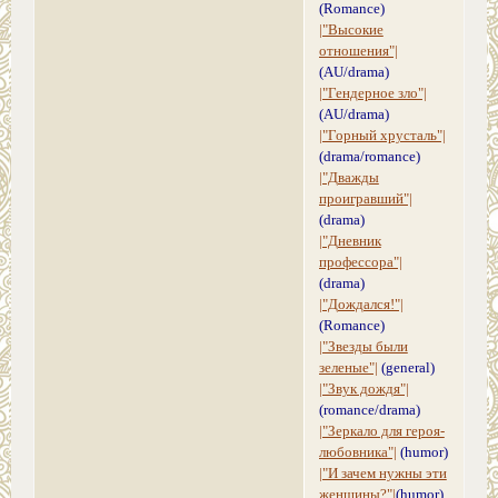
(Romance)
|"Высокие
отношения"|
(AU/drama)
|"Гендерное зло"|
(AU/drama)
|"Горный хрусталь"|
(drama/romance)
|"Дважды
проигравший"|
(drama)
|"Дневник
профессора"|
(drama)
|"Дождался!"|
(Romance)
|"Звезды были
зеленые"|
(general)
|"Звук дождя"|
(romance/drama)
|"Зеркало для героя-
любовника"|
(humor)
|"И зачем нужны эти
женщины?"|
(humor)