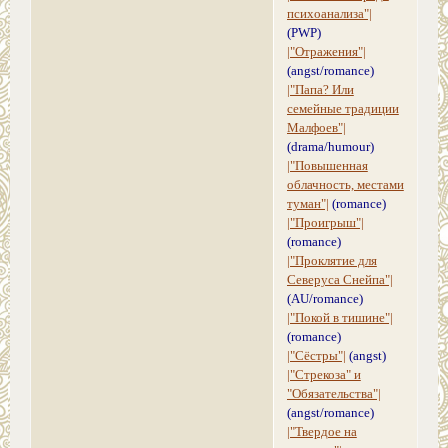
психоанализа"|
(PWP)
|"Отражения"|
(angst/romance)
|"Папа? Или
семейные традиции
Малфоев"|
(drama/humour)
|"Повышенная
облачность, местами
туман"|
(romance)
|"Проигрыш"|
(romance)
|"Проклятие для
Северуса Снейпа"|
(AU/romance)
|"Покой в тишине"|
(romance)
|"Сёстры"|
(angst)
|"Стрекоза" и
"Обязательства"|
(angst/romance)
|"Твердое на