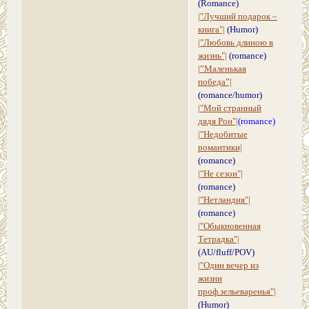
(Romance)
|"Лучший подарок –
книга"|
(Humor)
|"Любовь длиною в
жизнь"|
(romance)
|”Маленькая
победа”|
(romance/humor)
|"Мой странный
дядя Рон"|
(romance)
|"Недобитые
романтики|
(romance)
|"Не сезон"|
(romance)
|"Нетландия"|
(romance)
|"Обыкновенная
Тетрадка"|
(AU/fluff/POV)
|"Один вечер из
жизни
проф.зельеваренья"|
(Humor)