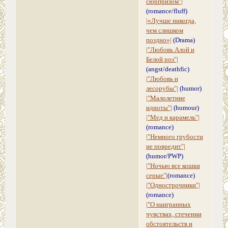
сюрпризом"|
(romance/fluff)
|«Лучше никогда,
чем слишком
поздно»|
(Drama)
|"Любовь Алой и
Белой роз"|
(angst/deathfic)
|"Любовь и
лесорубы"|
(humor)
|"Малолетние
идиоты"|
(humour)
|"Мед и карамель"|
(romance)
|"Немного грубости
не повредит"|
(humor/PWP)
|"Ночью все кошки
серые"|
(romance)
|"Однострочники"|
(romance)
|"О наигранных
чувствах, стечении
обстоятельств и