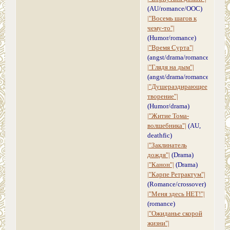
(AU/romance/ООС)
|"Восемь шагов к
чему-то"|
(Humor/romance)
|"Время Сурта"|
(angst/drama/romance)
|"Глядя на дым"|
(angst/drama/romance)
|"Душераздирающее
творение"|
(Humor/drama)
|"Житие Тома-
волшебника"|
(AU,
deathfic)
|"Заклинатель
дождя"|
(Drama)
|"Канон"|
(Drama)
|"Карпе Ретрактум"|
(Romance/crossover)
|"Меня здесь НЕТ!"|
(romance)
|"Ожиданье скорой
жизни"|