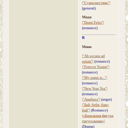
|"Сумасшествие"|
(general)
Миди
|"Domi Feles"|
(romance)
R
Мини
|"Ab occasu ad
ortum"|
(romance)
|"Forever Young"|
(romance)
|"My name is..."|
(romance)
|"New Year Tea"|
(romance)
|"Анабиоз"|
(angst)
|"Бай, беби, баю-
бай"|
(Romance)
|«Банальная фигура
треугольник»|
(Drama)