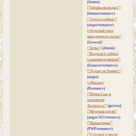
(drama)
|"Забавы молодых"|
(drama/romance)
|"Здесь и сейчас"|
(angst/romance)
|«Зеленый овал
квиддичного поля»|
(General)
|"Зелье"|
(drama)
|"Когда всё тайное
становится явным"|
(humour/romance)
|"Лучше не бывает"|
(angst)
|«Маска»|
(Romance)
|"Мери-Сью и
проклятие
Хогвартса"|
(genera)
|"Мертвая петля"|
(angst/AU/romance)
|"Мышеловка"|
(PWP/romance)
|"О пользе и вреде