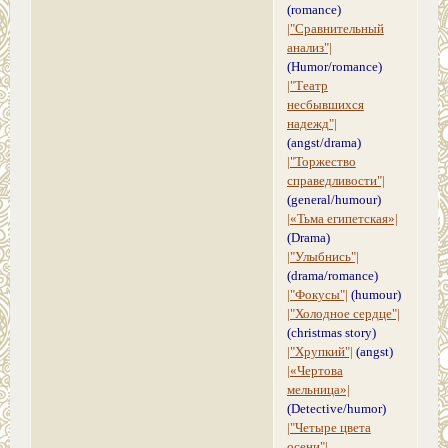
(romance)
|"Сравнительный
анализ"|
(Humor/romance)
|"Театр
несбывшихся
надежд"|
(angst/drama)
|"Торжество
справедливости"|
(general/humour)
|«Тьма египетская»|
(Drama)
|"Улыбнись"|
(drama/romance)
|"Фокусы"|
(humour)
|"Холодное сердце"|
(christmas story)
|"Хрупкий"|
(angst)
|«Чертова
мельница»|
(Detective/humor)
|"Четыре цвета
осени"|