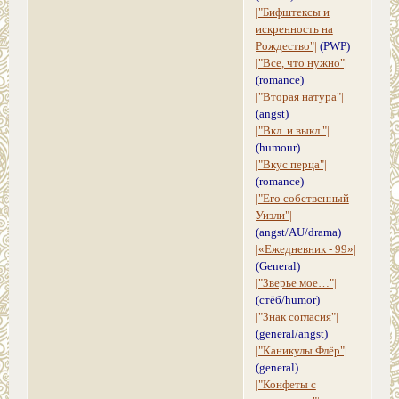
|"Бифштексы и
искренность на
Рождество"|
(PWP)
|"Все, что нужно"|
(romance)
|"Вторая натура"|
(angst)
|"Вкл. и выкл."|
(humour)
|"Вкус перца"|
(romance)
|"Его собственный
Уизли"|
(angst/AU/drama)
|«Ежедневник - 99»|
(General)
|"Зверье мое…"|
(стёб/humor)
|"Знак согласия"|
(general/angst)
|"Каникулы Флёр"|
(general)
|"Конфеты с