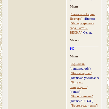
Миди
|"Завоевать Гарри
Поттера"|
(Humor)
|"Четыре времени
года. Часть 2.
ВЕСНА"|
Genera
Макси
PG
Мини
|«Бриолин»|
(humor/parody)
|"Веселі наргли"|
(Drama/angst/romance)
|"В глазах
смотрящего"|
(humor)
|"Воспоминания"|
(Drama/AU/OOC)
|"Время года - зима"|