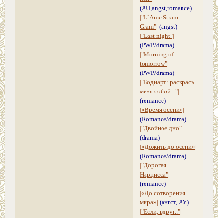
(AU,angst,romance)
|"L`Ame Stram
Gram"|
(angst)
|"Last night"|
(PWP/drama)
|"Morning of
tomorrow"|
(PWP/drama)
|"Бодиарт: раскрась
меня собой..."|
(romance)
|«Время осени»|
(Romance/drama)
|"Двойное дно"|
(drama)
|«Дожить до осени»|
(Romance/drama)
|"Дорогая
Нарцисса"|
(romance)
|«До сотворения
мира»|
(ангст, АУ)
|"Если, вдруг.."|