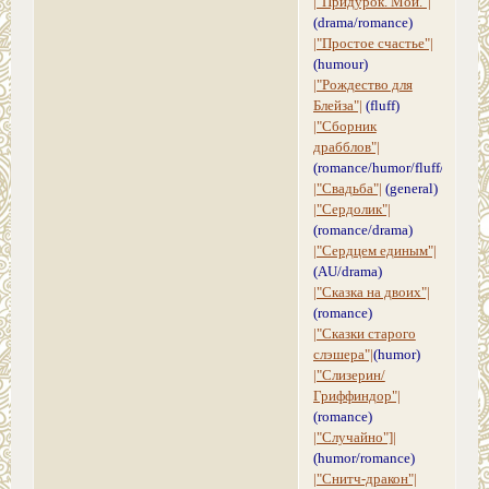
|"Придурок. Мой."|
(drama/romance)
|"Простое счастье"|
(humour)
|"Рождество для
Блейза"|
(fluff)
|"Сборник
драбблов"|
(romance/humor/fluff/drama/g
|"Свадьба"|
(general)
|"Сердолик"|
(romance/drama)
|"Сердцем единым"|
(AU/drama)
|"Сказка на двоих"|
(romance)
|"Сказки старого
слэшера"|
(humor)
|"Слизерин/
Гриффиндор"|
(romance)
|"Случайно"]|
(humor/romance)
|"Снитч-дракон"|