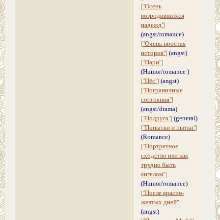
|"Осень
возродившихся
надежд"|
(angst/romance)
|"Очень простая
история"|
(angst)
|"Пари"|
(Humor/romance )
|"Пёс"|
(angst)
|"Пограничные
состояния"|
(angst/drama)
|"Подруга"|
(general)
|"Попытки и пытки"|
(Romance)
|"Портретное
сходство или как
трудно быть
ангелом"|
(Humor/romance)
|"После красно-
желтых дней"|
(angst)