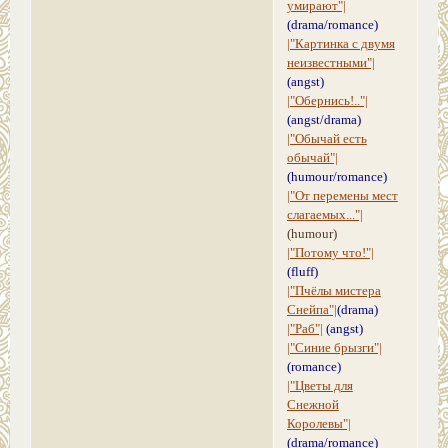
умирают"|
(drama/romance)
|"Картинка с двумя
неизвестными"|
(angst)
|"Обернись!.."|
(angst/drama)
|"Обычай есть
обычай"|
(humour/romance)
|"От перемены мест
слагаемых..."|
(humour)
|"Потому что!"|
(fluff)
|"Пчёлы мистера
Снейпа"|
(drama)
|"Раб"|
(angst)
|"Синие брызги"|
(romance)
|"Цветы для
Снежной
Королевы"|
(drama/romance)