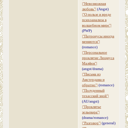
|"Невозможная
любовь"|
(Angst)
|"О пользе и вреде
психоанализа в
волшебном мире"|
(PWP)
|"Патронусы иногда
меняются"|
(romance)
|"Персональное
проклятие Люциуса
Малфоя"|
(angst/dramа)
|"Письма из
Амстердама и
обратно"|
(romance)
|"Полуденный
техасский зной"|
(AU/angst)
|"Проклятье
зельевара"|
(drama/romance)
|"Разговор"|
(general)