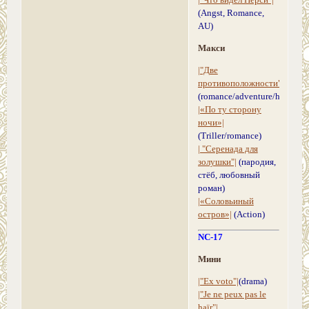
|"Что видел Перси"|
(Angst, Romance,
AU)
Макси
|"Две
противоположности"|
(romance/adventure/humor)
|«По ту сторону
ночи»|
(Triller/romance)
| "Серенада для
золушки"|
(пародия,
стёб, любовный
роман)
|«Соловьиный
остров»|
(Action)
NC-17
Мини
|"Ex voto"|
(drama)
|"Je ne peux pas le
haïr"|