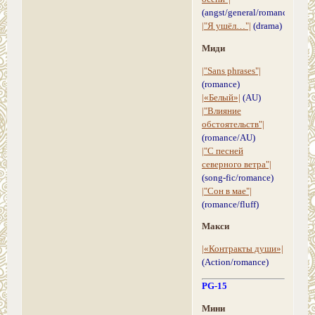
(angst/general/romance)
|"Я ушёл…"|
(drama)
Миди
|"Sans phrases"|
(romance)
|«Белый»|
(AU)
|"Влияние
обстоятельств"|
(romance/AU)
|"С песней
северного ветра"|
(song-fic/romance)
|"Сон в мае"|
(romance/fluff)
Макси
|«Контракты души»|
(Action/romance)
PG-15
Мини