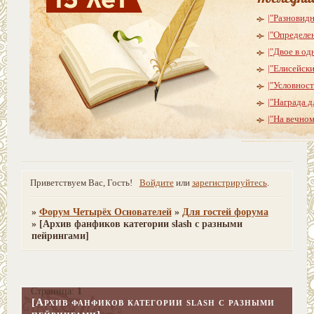
|"Разновид
|"Определе
|"Двое в од
|"Елисейски
|"Условнос
|"Награда д
|"На вечно
Приветствуем Вас, Гость!
Войдите
или
зарегистрируйтесь
.
»
Форум Четырёх Основателей
»
Для гостей форума
»
[Архив фанфиков категории slash с разными
пейрингами]
Страница:
1
[Архив фанфиков категории slash с разными