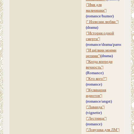
|"Имя для
мальчишки"|
(romance/humor)
|" Иллюзия любви "|
(drama)
|"История одной
смерти"|
(romance/drama/parody)
|"И щёлкни моими
цепями"|
(drama)
|"Когда впереди
вечность"|
(Romance)
|"Кто кого?"|
(romance)
|"Кулинария
идиотов"|
(romance/angst)
|"Лаванда"|
(vignette)
|"Лестница"|
(romance)
|"Ловушка для ЛМ"|