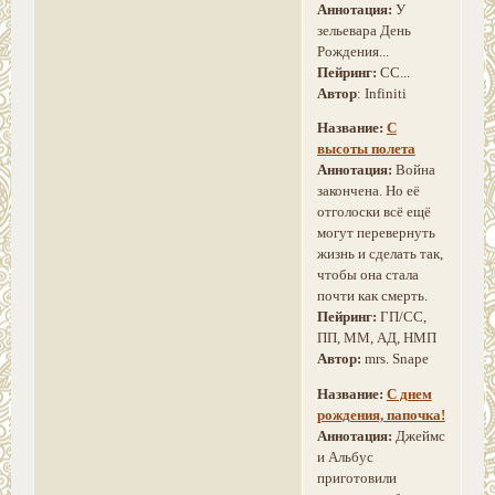
Аннотация:
У
зельевара День
Рождения...
Пейринг:
CC...
Автор
: Infiniti
Название:
С
высоты полета
Аннотация:
Война
закончена. Но её
отголоски всё ещё
могут перевернуть
жизнь и сделать так,
чтобы она стала
почти как смерть.
Пейринг:
ГП/CC,
ПП, ММ, АД, НМП
Автор:
mrs. Snape
Название:
С днем
рождения, папочка!
Аннотация:
Джеймс
и Альбус
приготовили