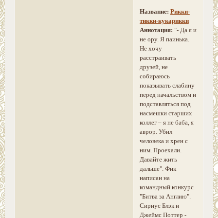
Название:
Рикки-
тикки-кукарикки
Аннотация:
"- Да я и
не ору. Я паинька.
Не хочу
расстраивать
друзей, не
собираюсь
показывать слабину
перед начальством и
подставляться под
насмешки старших
коллег – я не баба, я
аврор. Убил
человека и хрен с
ним. Проехали.
Давайте жить
дальше". Фик
написан на
командный конкурс
"Битва за Англию".
Сириус Блэк и
Джеймс Поттер -