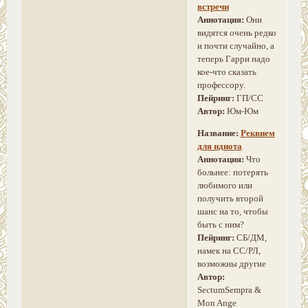
встречи
Аннотация:
Они
видятся очень редко
и почти случайно, а
теперь Гарри надо
кое-что сказать
профессору.
Пейринг:
ГП/СС
Автор:
Юм-Юм
Название:
Реквием
для идиота
Аннотация:
Что
больнее: потерять
любимого или
получить второй
шанс на то, чтобы
быть с ним?
Пейринг:
СБ/ДМ,
намек на СС/РЛ,
возможны другие
Автор:
SectumSempra &
Mon Ange