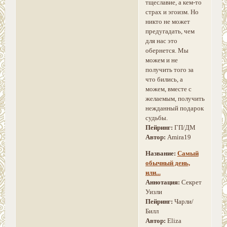
тщеславие, а кем-то
страх и эгоизм. Но
никто не может
предугадать, чем
для нас это
обернется. Мы
можем и не
получить того за
что бились, а
можем, вместе с
желаемым, получить
нежданный подарок
судьбы.
Пейринг:
ГП/ДМ
Автор:
Amira19
Название:
Самый
обычный день,
или...
Аннотация:
Секрет
Уизли
Пейринг:
Чарли/
Билл
Автор:
Eliza