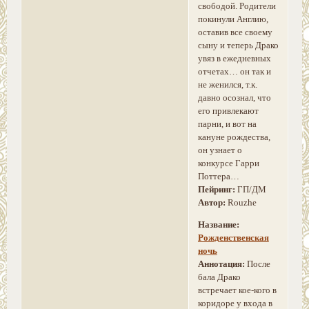
свободой. Родители
покинули Англию,
оставив все своему
сыну и теперь Драко
увяз в ежедневных
отчетах… он так и
не женился, т.к.
давно осознал, что
его привлекают
парни, и вот на
кануне рождества,
он узнает о
конкурсе Гарри
Поттера…
Пейринг:
ГП/ДМ
Автор:
Rouzhe
Название:
Рожденственская
ночь
Аннотация:
После
бала Драко
встречает кое-кого в
коридоре у входа в