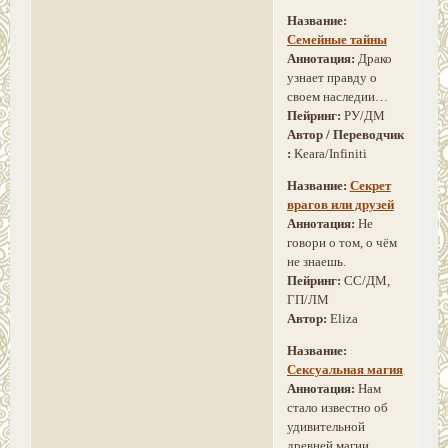
Название:
Семейные тайны
Аннотация:
Драко
узнает правду о
своем наследии…
Пейринг:
РУ/ДМ
Автор / Переводчик
:
Keara/Infiniti
Название:
Секрет
врагов или друзей
Аннотация:
Не
говори о том, о чём
не знаешь.
Пейринг:
СС/ДМ,
ГП/ЛМ
Автор:
Eliza
Название:
Сексуальная магия
Аннотация:
Нам
стало известно об
удивительной
древней магии…