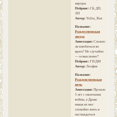
авроры.
Пейринг:
СБ, ДП,
ЛП
Автор:
Yulita_Ran
Название:
Рождественская
звезда
Аннотация:
Сложно
ли влюбиться во
врага? Не случайно
— осмысленно?
Пейринг:
ГП/ДМ
Автор:
Леофия
Название:
Рожденственская
ночь
Аннотация:
Прошло
5 лет с окончания
войны, а Драко
никак не мог
спокойно жить и
наслаждаться