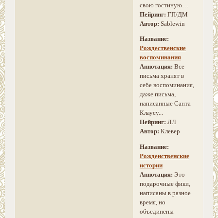
свою гостиную…
Пейринг:
ГП/ДМ
Автор:
Sablewin
Название:
Рождественские
воспоминания
Аннотация:
Все
письма хранят в
себе воспоминания,
даже письма,
написанные Санта
Клаусу...
Пейринг:
ЛЛ
Автор:
Клевер
Название:
Рожденственские
истории
Аннотация:
Это
подарочные фики,
написаны в разное
время, но
объединены