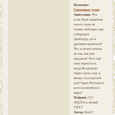
Название:
Связанные души
Аннотация:
Что
если Лили защитила
своего сына не
только любовью, как
утверждал
Дамблдор, но и
древним заклятьем?
Что если всё пошло
не так, как она
задумала? Кто ещё
смог вернуться,
когда Волдеморт
обрёл свою силу и
вновь стал угрозой
для Гарри Поттера и
всего волшебного
мира?
Пейринг:
СС/
ЛП(ЛЭ) и лёгкий
ГП/ГГ
Автор:
KaroT