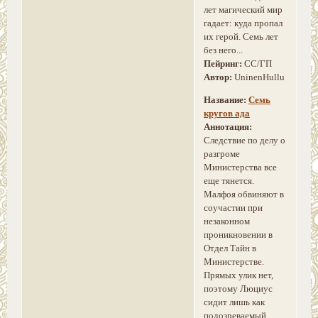
лет магический мир
гадает: куда пропал
их герой. Семь лет
без него...
Пейринг:
СС/ГП
Автор:
UninenHullu
Название:
Семь
кругов ада
Аннотация:
Следствие по делу о
разгроме
Министерства все
еще тянется.
Малфоя обвиняют в
соучастии при
незаконном
проникновении в
Отдел Тайн в
Министерстве.
Прямых улик нет,
поэтому Люциус
сидит лишь как
подозреваемый.