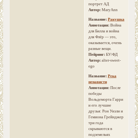
портрет АД
Автор:
MaryAnn
Название:
Ракушка
Аннотация:
Война
для Билла и война
для Флёр — это,
оказывается, очень
разные вещи.
Пейринг:
БУ/ФД
Автор:
alter-sweet-
ego
Название:
Река
ненависти
Аннотация:
После
победы
Вольдеморта Гарри
и его лучшие
друзья: Рон Уизли и
Гемиона Грейнджер
три года
скрываются в
подземельях