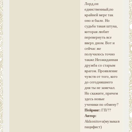
Лорд,он
единственный,по
крайней мере так
оно и было. Но
судьба такая штука,
которая любит
перевернуть все
вверх дном. Вот и
сейчас же
получилось точно
также.Неожиданная
дружба со старым
врагом. Проявление
чувств от того, кого
до сегодняшнего
дня ты не замечал.
Но скажите, причем
здесь новые
ученики по обмену?
Пейринг:
ГП/??
Автор:
Akkonitova(музыкальный
пацифист)