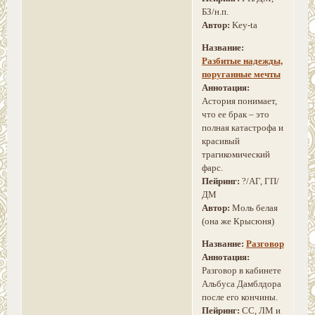
БЗ/н.п.
Автор:
Key-ta
Название:
Разбитые надежды,
поруганные мечты
Аннотация:
Астория понимает,
что ее брак – это
полная катастрофа и
красивый
трагикомический
фарс.
Пейринг:
?/АГ, ГП/
ДМ
Автор:
Моль белая
(она же Крысюня)
Название:
Разговор
Аннотация:
Разговор в кабинете
Альбуса Дамблдора
после его кончины.
Пейринг:
CC, ЛМ и