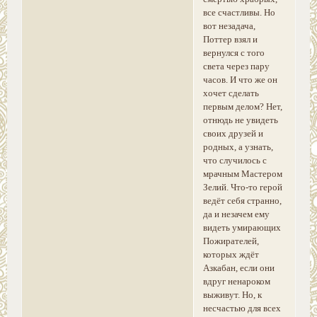
все счастливы. Но
вот незадача,
Поттер взял и
вернулся с того
света через пару
часов. И что же он
хочет сделать
первым делом? Нет,
отнюдь не увидеть
своих друзей и
родных, а узнать,
что случилось с
мрачным Мастером
Зелий. Что-то герой
ведёт себя странно,
да и незачем ему
видеть умирающих
Пожирателей,
которых ждёт
Азкабан, если они
вдруг ненароком
выживут. Но, к
несчастью для всех