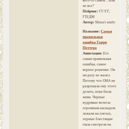
кого-то самой... Или
не все?
Пейринг:
ГГ/ГГ,
ГП/ДМ
Автор:
Shina's smile
Название:
Самая
правильная
ошибка Гарри
Поттера
Аннотация:
Его
самая правильная
ошибка, самое
верное решение. Он
ни разу не жалел.
Потому что ОНА не
разрешала ему этого
делать, пока была
жива. Черные
кудрявые волосы
огромным каскадом
лежали на плечах,
черные блестящие
глаза смотрели на