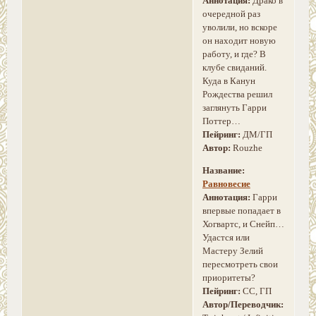
Аннотация:
Драко в
очередной раз
уволили, но вскоре
он находит новую
работу, и где? В
клубе свиданий.
Куда в Канун
Рождества решил
заглянуть Гарри
Поттер…
Пейринг:
ДМ/ГП
Автор:
Rouzhe
Название:
Равновесие
Аннотация:
Гарри
впервые попадает в
Хогвартс, и Снейп…
Удастся или
Мастеру Зелий
пересмотреть свои
приоритеты?
Пейринг:
СС, ГП
Автор/Переводчик: