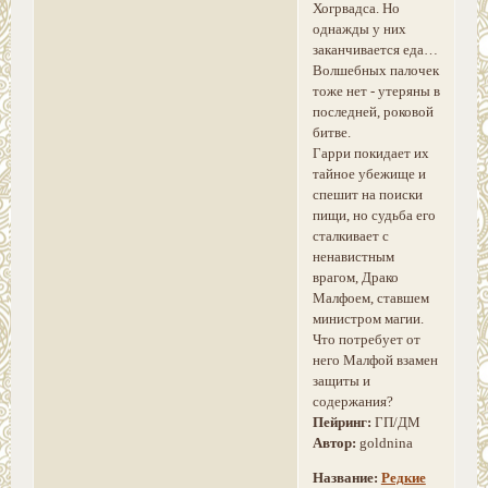
Хогрвадса. Но
однажды у них
заканчивается еда…
Волшебных палочек
тоже нет - утеряны в
последней, роковой
битве.
Гарри покидает их
тайное убежище и
спешит на поиски
пищи, но судьба его
сталкивает с
ненавистным
врагом, Драко
Малфоем, ставшем
министром магии.
Что потребует от
него Малфой взамен
защиты и
содержания?
Пейринг:
ГП/ДМ
Автор:
goldnina
Название:
Редкие