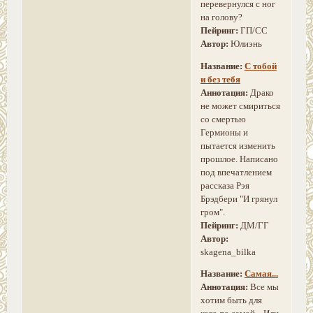
перевернулся с ног
на голову?
Пейринг:
ГП/СС
Автор:
Юлиэнь
Название:
С тобой
и без тебя
Аннотация:
Драко
не может смириться
со смертью
Гермионы и
пытается изменить
прошлое. Написано
под впечатлением
рассказа Рэя
Брэдбери "И грянул
гром".
Пейринг:
ДМ/ГГ
Автор:
skagena_bilka
Название:
Самая...
Аннотация:
Все мы
хотим быть для