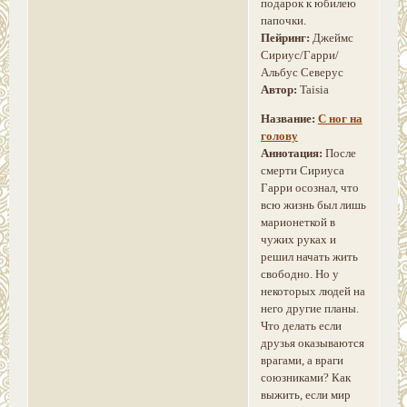
подарок к юбилею
папочки.
Пейринг:
Джеймс
Сириус/Гарри/
Альбус Северус
Автор:
Taisia
Название:
С ног на
голову
Аннотация:
После
смерти Сириуса
Гарри осознал, что
всю жизнь был лишь
марионеткой в
чужих руках и
решил начать жить
свободно. Но у
некоторых людей на
него другие планы.
Что делать если
друзья оказываются
врагами, а враги
союзниками? Как
выжить, если мир