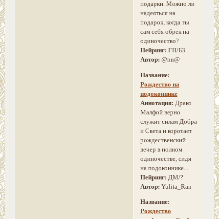
подарки. Можно ли
надеяться на
подарок, когда ты
сам себя обрек на
одиночество?
Пейринг:
ГП/БЗ
Автор:
@nn@
Название:
Рождество на
подоконнике
Аннотация:
Драко
Малфой верно
служит силам Добра
и Света и коротает
рождественский
вечер в полном
одиночестве, сидя
на подоконнике...
Пейринг:
ДМ/?
Автор:
Yulita_Ran
Название:
Рождество