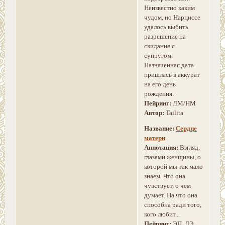
Неизвестно каким
чудом, но Нарциссе
удалось выбить
разрешение на
свидание с
супругом.
Назначенная дата
пришлась в аккурат
на его день
рождения.
Пейринг:
ЛМ/НМ
Автор:
Tailita
Название:
Сердце
матери
Аннотация:
Взгляд,
глазами женщины, о
которой мы так мало
знаем. Что она
чувствует, о чем
думает. На что она
способна ради того,
кого любит...
Пейринг:
ЭП, ЛЭ,