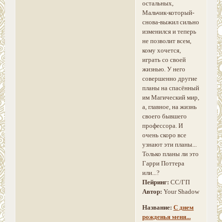
остальных,
Мальчик-который-
снова-выжил сильно
изменился и теперь
не позволит всем,
кому хочется,
играть со своей
жизнью. У него
совершенно другие
планы на спасённый
им Магический мир,
а, главное, на жизнь
своего бывшего
профессора. И
очень скоро все
узнают эти планы...
Только планы ли это
Гарри Поттера
или...?
Пейринг:
СС/ГП
Автор:
Your Shadow
Название:
С днем
рожденья меня...