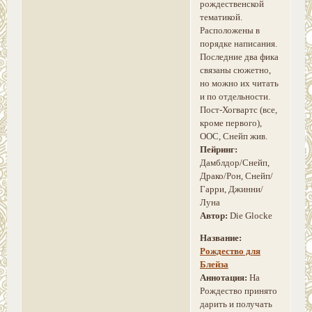
рождественской
тематикой.
Расположены в
порядке написания.
Последние два фика
связаны сюжетно,
но можно их читать
и по отдельности.
Пост-Хогвартс (все,
кроме первого),
ООС, Снейп жив.
Пейринг:
Дамблдор/Снейп,
Драко/Рон, Снейп/
Гарри, Джинни/
Луна
Автор:
Die Glocke
Название:
Рождество для
Блейза
Аннотация:
На
Рождество принято
дарить и получать