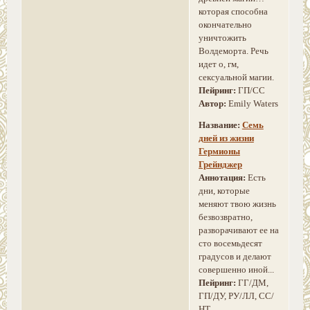
которая способна
окончательно
уничтожить
Волдеморта. Речь
идет о, гм,
сексуальной магии.
Пейринг:
ГП/СС
Автор:
Emily Waters
Название:
Семь
дней из жизни
Гермионы
Грейнджер
Аннотация:
Есть
дни, которые
меняют твою жизнь
безвозвратно,
разворачивают ее на
сто восемьдесят
градусов и делают
совершенно иной...
Пейринг:
ГГ/ДМ,
ГП/ДУ, РУ/ЛЛ, СС/
НТ