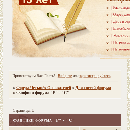
|"Разновид
|"Определе
|"Двое в од
|"Елисейски
|"Условнос
|"Награда д
|"На вечно
Приветствуем Вас, Гость!
Войдите
или
зарегистрируйтесь
.
»
Форум Четырёх Основателей
»
Для гостей форума
»
Фанфики форума "Р" - "С"
Страница:
1
Фанфики форума "Р" - "С"