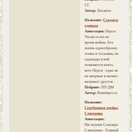
СС
Автор:
Хасинта
Название:
Сердцем
единым
Аннотация:
Перси
Уизли ослеп во
время войны. Его
жизнь однообразно
темна и тосклива, но
однажды в ней
появляется некто,
кого Перси - едва ли
не впервые в жизни -
называет другом...
Пейринг:
ПУ/ДМ
Автор:
Вампиресса
Название:
Серебряная змейка
Слизерина
Аннотация:
Наследник Салазара
Слизерина - Темный