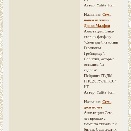
Автор:
Yulita_Ran
Название:
Семь
ночей из жизни
Драко Малфоя
Аннотация:
Сайд-
стори к фанфику
"Семь дней из жизни
Гермионы
Грейнджер".
События, которые
остались "за
кадром".
Пейринг:
ГГ/ДМ,
ГП/ДУ, РУ/ЛЛ, СС/
НТ
Автор:
Yulita_Ran
Название:
Семь
долгих лет
Аннотация:
Семь
лет прошло с
момента финальной
битвы. Семь долгих