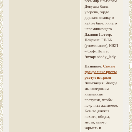
весь мир с вызовом.
Девушка была
уверена, гордо
держала осанку, в
ней не было ничего
напоминающего
Джинни Поттер.
Пейринг:
ГП/ББ
(упоминание), НЖП
– Софи Поттер
Автор:
shady_lady
Название:
Самые
прекрасные цветы
растут из грязи
Аннотация:
Иногда
мы совершаем
низменные
поступки, чтобы
получить желаемое.
Кем-то движет
похоть, обиды,
месть, кем-то
корысть и