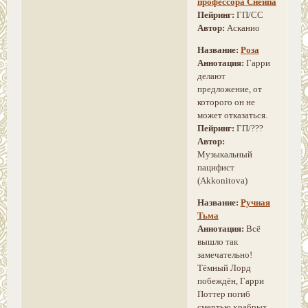
профессора Снейпа
Пейринг:
ГП/СС
Автор:
Асканио
Название:
Роза
Аннотация:
Гарри
делают
предложение, от
которого он не
может отказаться.
Пейринг:
ГП/???
Автор:
Музыкальный
пацифист
(Akkonitova)
Название:
Ручная
Тьма
Аннотация:
Всё
вышло так
замечательно!
Тёмный Лорд
побеждён, Гарри
Поттер погиб
смертью храбрых,