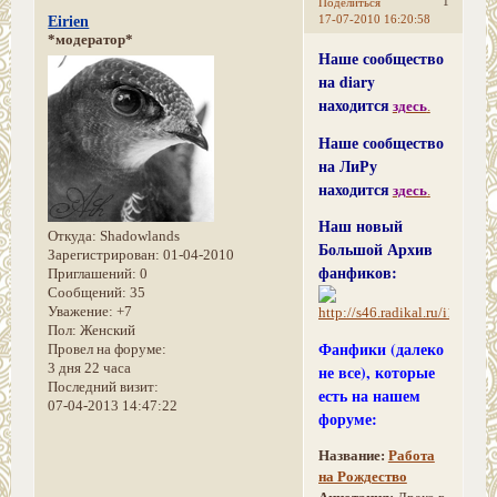
1
Поделиться
17-07-2010 16:20:58
Eirien
*модератор*
Наше сообщество
на diary
находится
здесь
.
Наше сообщество
на ЛиРу
находится
здесь
.
Наш новый
Откуда:
Shadowlands
Большой Архив
Зарегистрирован
: 01-04-2010
фанфиков:
Приглашений:
0
Сообщений:
35
Уважение:
+7
Пол:
Женский
Фанфики (далеко
Провел на форуме:
3 дня 22 часа
не все), которые
Последний визит:
есть на нашем
07-04-2013 14:47:22
форуме:
Название:
Работа
на Рождество