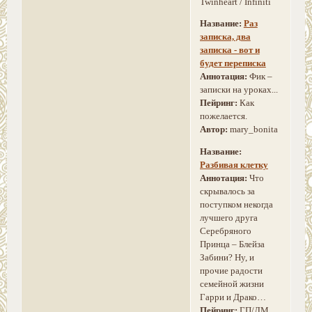
Twinheart / Infiniti
Название:
Раз
записка, два
записка - вот и
будет переписка
Аннотация:
Фик –
записки на уроках...
Пейринг:
Как
пожелается.
Автор:
mary_bonita
Название:
Разбивая клетку
Аннотация:
Что
скрывалось за
поступком некогда
лучшего друга
Серебряного
Принца – Блейза
Забини? Ну, и
прочие радости
семейной жизни
Гарри и Драко…
Пейринг:
ГП/ДМ,