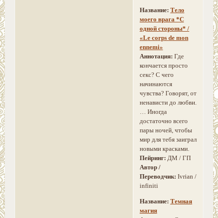
Название:
Тело
моего врага *С
одной стороны* /
«Le corps de mon
ennemi»
Аннотация:
Где
кончается просто
секс? С чего
начинаются
чувства? Говорят, от
ненависти до любви.
… Иногда
достаточно всего
пары ночей, чтобы
мир для тебя заиграл
новыми красками.
Пейринг:
ДМ / ГП
Автор /
Переводчик:
Ivrian /
infiniti
Название:
Темная
магия