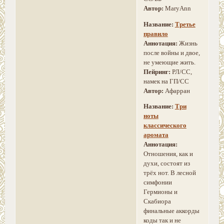
Автор:
MaryAnn
Название:
Третье
правило
Аннотация:
Жизнь
после войны и двое,
не умеющие жить.
Пейринг:
РЛ/СС,
намек на ГП/СС
Автор:
Афарран
Название:
Три
ноты
классического
аромата
Аннотация:
Отношения, как и
духи, состоят из
трёх нот. В лесной
симфонии
Гермионы и
Скабиора
финальные аккорды
коды так и не