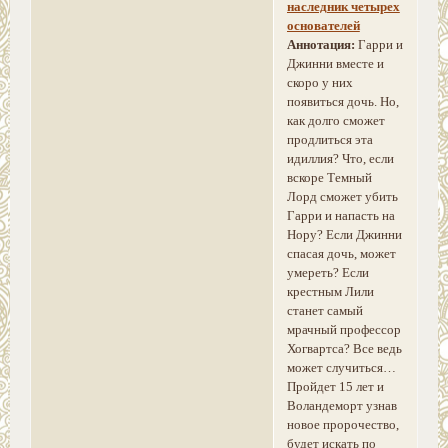
наследник четырех
основателей
Аннотация:
Гарри и
Джинни вместе и
скоро у них
появиться дочь. Но,
как долго сможет
продлиться эта
идиллия? Что, если
вскоре Темный
Лорд сможет убить
Гарри и напасть на
Нору? Если Джинни
спасая дочь, может
умереть? Если
крестным Лили
станет самый
мрачный профессор
Хогвартса? Все ведь
может случиться…
Пройдет 15 лет и
Воландеморт узнав
новое пророчество,
будет искать по