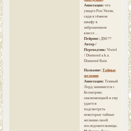
Аннотация:
что
увидел Рон Уизли,
сидя в тёмном
шкафу в
заброшенном
классе…
Пейринг:
ДМ/??
Автор /
Переводчик:
Viwiel
/ Diamond a.k.a.
Diamond Rain
Название:
Тайные
желания
Аннотация:
Темный
Лорд занимается с
Беллатрикс
окклюменцией и ему
удается
подсмотреть
некоторые тайные
желания своей
последовательницы.