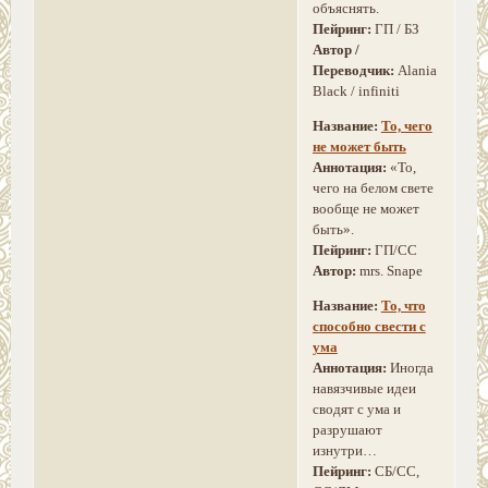
объяснять.
Пейринг:
ГП / БЗ
Автор /
Переводчик:
Alania
Black / infiniti
Название:
То, чего
не может быть
Аннотация:
«То,
чего на белом свете
вообще не может
быть».
Пейринг:
ГП/СС
Автор:
mrs. Snape
Название:
То, что
способно свести с
ума
Аннотация:
Иногда
навязчивые идеи
сводят с ума и
разрушают
изнутри…
Пейринг:
СБ/СС,