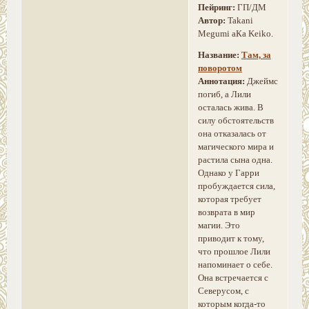
Пейринг:
ГП/ДМ
Автор:
Takani
Megumi аКа Keiko.
Название:
Там, за
поворотом
Аннотация:
Джеймс
погиб, а Лили
осталась жива. В
силу обстоятельств
она отказалась от
магического мира и
растила сына одна.
Однако у Гарри
пробуждается сила,
которая требует
возврата в мир
магии. Это
приводит к тому,
что прошлое Лили
напоминает о себе.
Она встречается с
Северусом, с
которым когда-то