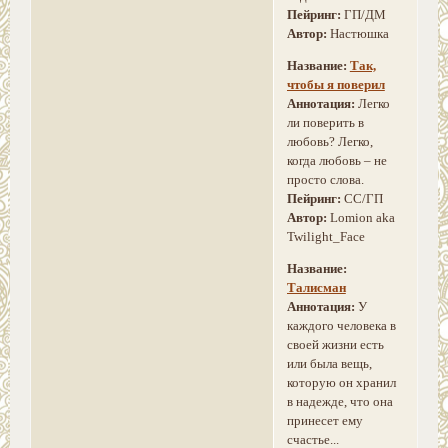
Пейринг:
ГП/ДМ
Автор:
Настюшка
Название:
Так,
чтобы я поверил
Аннотация:
Легко
ли поверить в
любовь? Легко,
когда любовь – не
просто слова.
Пейринг:
СС/ГП
Автор:
Lomion aka
Twilight_Face
Название:
Талисман
Аннотация:
У
каждого человека в
своей жизни есть
или была вещь,
которую он хранил
в надежде, что она
принесет ему
счастье...