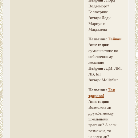
Пейринг:
Лорд
Волдеморт/
Беллатрикс
Автор:
Леди
Мариус и
Магдалена
Название:
Тайпан
Аннотация:
сумасшествие по
собственному
желанию
Пейринг:
ДМ, ЛМ,
ЛВ, БЛ
Автор:
MollySun
Название:
Так
здорово!
Аннотация:
Возможна ли
дружба между
школьными
врагами? А если
возможна, то
надолго ли?