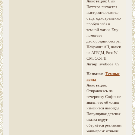
Аннотация:
Сын
Поттера пытается
выстроить счастье
отца, одновременно
пробуя себя в
темной магии. Ему
помогает
двоюродная сестра.
Пейринг:
АП, намек
на АП/ДМ, РозаУ/
СМ, СС/ГП
Автор:
svoboda_09
Название:
Темные
воды
Аннотация:
Отправляясь на
вечеринку София не
знала, что её жизнь
изменится навсегда.
Популярная детская
сказка вдруг
обернётся реальным
кошмаром: отныне