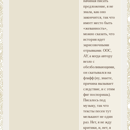
начиная писать
предложение, я не
знала, как оно
закончится, так что
имеет место быть
«жеванность»,
можно сказать, что
история идет
зарисовочными
отрывками. ООС,
АУ, а когда автору
везло с
обезболивающими,
он скатывался на
флафф (ну, знаете,
причина вызывает
следствие, и с этим
фиг поспоришь).
Писалось под
музыку, так что
тексты песен тут
мелькают не один
раз. Нет, я не жду
критики, и, нет, я