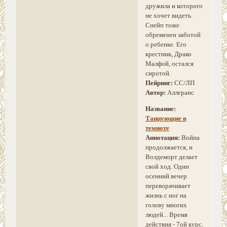
дружила и которого
не хочет видеть.
Снейп тоже
обременен заботой
о ребенке. Его
крестник, Драко
Малфой, остался
сиротой.
Пейринг:
СС/ЛП
Автор:
Аллеранс
Название:
Танцующие в
темноте
Аннотация:
Война
продолжается, и
Волдеморт делает
свой ход. Один
осенний вечер
переворачивает
жизнь с ног на
голову многих
людей... Время
действия - 7ой курс.