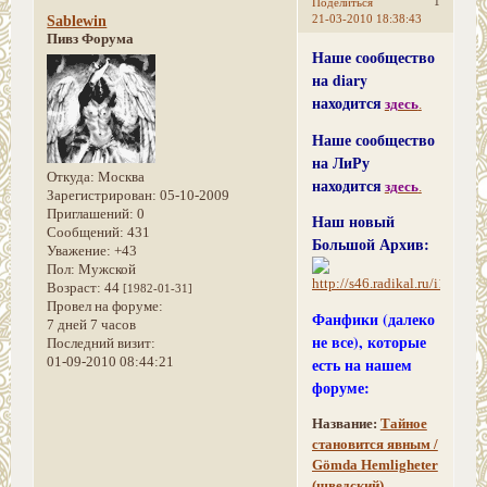
1
Поделиться
21-03-2010 18:38:43
Sablewin
Пивз Форума
Наше сообщество
на diary
находится
здесь
.
Наше сообщество
на ЛиРу
Откуда:
Москва
находится
здесь
.
Зарегистрирован
: 05-10-2009
Приглашений:
0
Наш новый
Сообщений:
431
Большой Архив:
Уважение:
+43
Пол:
Мужской
Возраст:
44
[1982-01-31]
Провел на форуме:
Фанфики (далеко
7 дней 7 часов
не все), которые
Последний визит:
есть на нашем
01-09-2010 08:44:21
форуме:
Название:
Тайное
становится явным /
Gömda Hemligheter
(шведский)