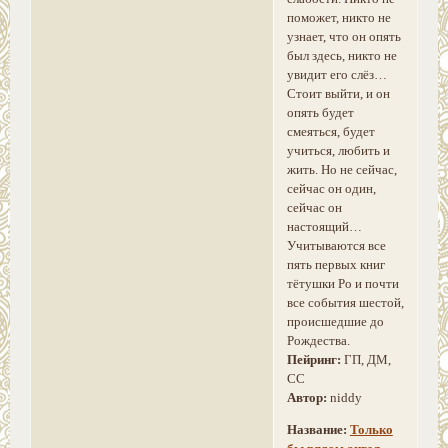
поможет, никто не
узнает, что он опять
был здесь, никто не
увидит его слёз…
Стоит выйти, и он
опять будет
смеяться, будет
учиться, любить и
жить. Но не сейчас,
сейчас он один,
сейчас он
настоящий…
Учитываются все
пять первых книг
тётушки Ро и почти
все события шестой,
происшедшие до
Рождества.
Пейринг:
ГП, ДМ,
СС
Автор:
niddy
Название:
Только