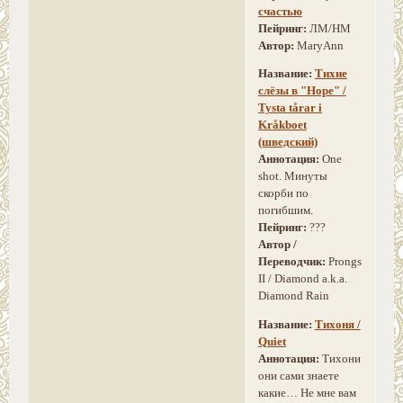
счастью
Пейринг:
ЛМ/НМ
Автор:
MaryAnn
Название:
Тихие
слёзы в "Норе" /
Tysta tårar i
Kråkboet
(шведский)
Аннотация:
One
shot. Минуты
скорби по
погибшим.
Пейринг:
???
Автор /
Переводчик:
Prongs
II / Diamond a.k.a.
Diamond Rain
Название:
Тихоня /
Quiet
Аннотация:
Тихони
они сами знаете
какие… Не мне вам