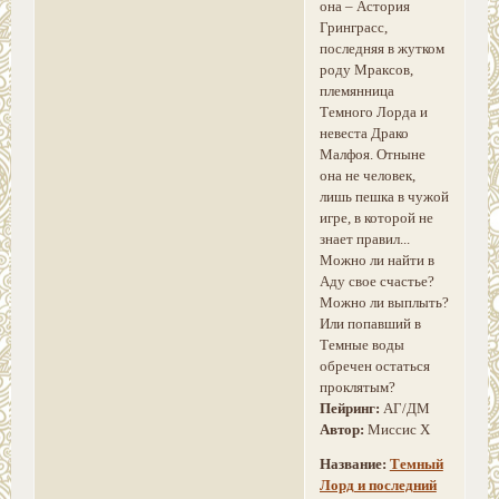
она – Астория
Гринграсс,
последняя в жутком
роду Мраксов,
племянница
Темного Лорда и
невеста Драко
Малфоя. Отныне
она не человек,
лишь пешка в чужой
игре, в которой не
знает правил...
Можно ли найти в
Аду свое счастье?
Можно ли выплыть?
Или попавший в
Темные воды
обречен остаться
проклятым?
Пейринг:
АГ/ДМ
Автор:
Миссис Х
Название:
Темный
Лорд и последний