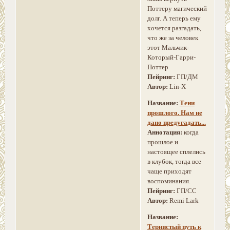
Поттеру магический
долг. А теперь ему
хочется разгадать,
что же за человек
этот Мальчик-
Который-Гарри-
Поттер
Пейринг:
ГП/ДМ
Автор:
Lin-X
Название:
Тени
прошлого. Нам не
дано предугадать...
Аннотация:
когда
прошлое и
настоящее сплелись
в клубок, тогда все
чаще приходят
воспоминания.
Пейринг:
ГП/СС
Автор:
Remi Lark
Название:
Тернистый путь к