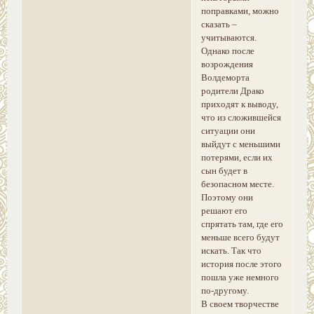
поправками, можно
сказать –
учитываются.
Однако после
возрождения
Волдеморта
родители Драко
приходят к выводу,
что из сложившейся
ситуации они
выйдут с меньшими
потерями, если их
сын будет в
безопасном месте.
Поэтому они
решают его
спрятать там, где его
меньше всего будут
искать. Так что
история после этого
пошла уже немного
по-другому.
В своем творчестве