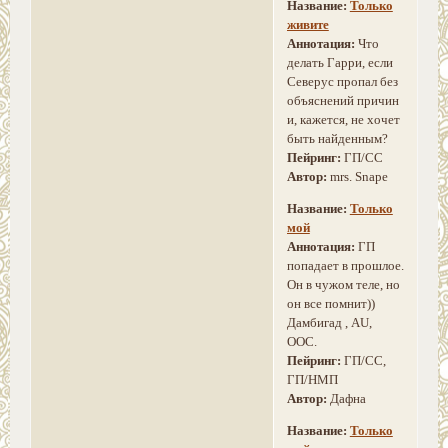
Название:
Только
живите
Аннотация:
Что
делать Гарри, если
Северус пропал без
объяснений причин
и, кажется, не хочет
быть найденным?
Пейринг:
ГП/СС
Автор:
mrs. Snape
Название:
Только
мой
Аннотация:
ГП
попадает в прошлое.
Он в чужом теле, но
он все помнит))
Дамбигад , AU,
OOC.
Пейринг:
ГП/СС,
ГП/НМП
Автор:
Дафна
Название:
Только