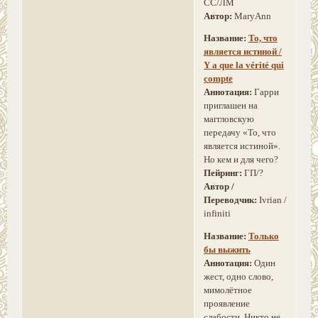
СС/ЛМ
Автор:
MaryAnn
Название:
То, что
является истиной /
Y a que la vérité qui
compte
Аннотация:
Гарри
приглашен на
маггловскую
передачу «То, что
является истиной».
Но кем и для чего?
Пейринг:
ГП/?
Автор /
Переводчик:
Ivrian /
infiniti
Название:
Только
бы выжить
Аннотация:
Один
жест, одно слово,
мимолётное
проявление
слабости. Никто не