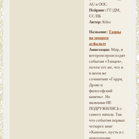
AU и ООС.
Пейринг:
ГГ/ДМ,
СС/НБ
Автор:
Kiho
Название:
Танцы
на мокром
асфальте
Аннотация:
Мир, в
котором происходят
события «Танцев»,
почти тот же, что и
в моем же
сочинении «Гарри,
Драко и
философский
камень». Но
мальчики НЕ
ПОДРУЖИЛИСЬ с
самого начала. Так
что события первых
четырех книг
«Канона», пусть и с
некоторыми