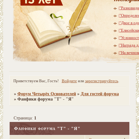
|"Разновид
|"Определе
|"Двое в од
|"Елисейски
|"Условнос
|"Награда д
|"На вечно
Приветствуем Вас, Гость!
Войдите
или
зарегистрируйтесь
.
»
Форум Четырёх Основателей
»
Для гостей форума
»
Фанфики форума "Т" - "Я"
Страница:
1
Фанфики форума "Т" - "Я"