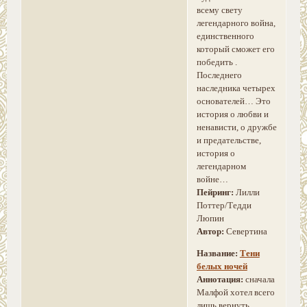
всему свету
легендарного война,
единственного
который сможет его
победить .
Последнего
наследника четырех
основателей… Это
история о любви и
ненависти, о дружбе
и предательстве,
история о
легендарном
войне…
Пейринг:
Лилли
Поттер/Тедди
Люпин
Автор:
Севертина
Название:
Тени
белых ночей
Аннотация:
сначала
Малфой хотел всего
лишь вернуть