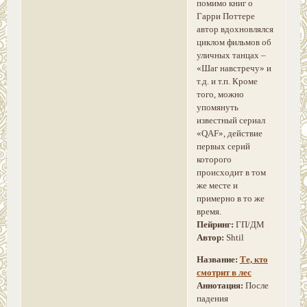
помимо книг о
Гарри Поттере
автор вдохновлялся
циклом фильмов об
уличных танцах –
«Шаг навстречу» и
т.д. и т.п. Кроме
того, можно
упомянуть
известный сериал
«QAF», действие
первых серий
которого
происходит в том
же месте и
примерно в то же
время.
Пейринг:
ГП/ДМ
Автор:
Shtil
Название:
Те, кто
смотрит в лес
Аннотация:
После
падения