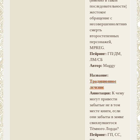
(именно в такой
последовательности),
жестокое
обращение с
несовершеннолетним,
смерть
второстепенных
персонажей,
MPREG.
Пейринг:
ГП/ДМ,
ЛМ/СБ
Автор:
Maggy
Название:
Традиционное
лечение
Аннотация:
К чему
могут привести
забытые не в том
месте книги, если
они забыты в замке
свихнувшегося
Тёмного Лорда?
Пейринг:
ГП, СС,