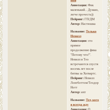
мой
Аннотация:
Фик
маленький... Думаю,
легче прочесть))
Пейринг:
ГП/ДМ
Автор:
Настюшка
Название:
Только
Невилл
Аннотация:
это
прямое
продолжение фика
"Потому что!".
Невилл и Тео
встречаются спустя
восемь лет после
битвы за Хогвартс.
Пейринг:
Невилл
Лонгботтом/Теодор
Нотт
Автор:
astr
Название:
Тот, кого
я всегда жду
Аннотация:
О