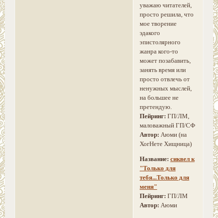
уважаю читателей,
просто решила, что
мое творение
эдакого
эпистолярного
жанра кого-то
может позабавить,
занять время или
просто отвлечь от
ненужных мыслей,
на большее не
претендую.
Пейринг:
ГП/ЛМ,
маловажный ГП/СФ
Автор:
Аюми (на
ХогНете Хищница)
Название:
сиквел к
"Только для
тебя...Только для
меня"
Пейринг:
ГП/ЛМ
Автор:
Аюми