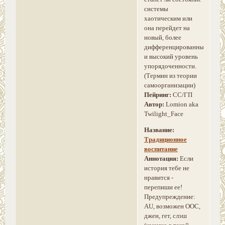
системы
хаотическим или
она перейдет на
новый, более
дифференцированный
и высокий уровень
упорядоченности.
(Термин из теории
самоорганизации)
Пейринг:
СС/ГП
Автор:
Lomion aka
Twilight_Face
Название:
Традиционное
воспитание
Аннотация:
Если
история тебе не
нравится -
перепиши ее!
Предупреждение:
AU, возможен ООС,
джен, гет, слэш