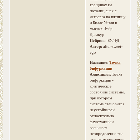
трещинах на
потолке, снах с
четверга на пятницу
и Билле Уизли в
мыслях Флёр
Делакур.
Пейринг:
БУ/ФД
Автор:
alter-sweet-
ego
Название:
Точка
бифуркации
Аннотация:
Точка
бифуркации -
критическое
состояние системы,
при котором
система становится
неустойчивой
относительно
флуктуаций и
возникает
неопределенность:
станет ли состояние