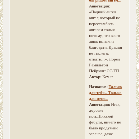
бы рядом ангел...
Аннотация:
«Падший ангел.…
ангел, который не
перестал быть
ангелом только
потому, что всего
лишь выпал из
благодати. Крылья
не так легко
отнять…». Лорел
Гамильтон
Пейринг:
СС/ГП
Автор:
Key-ta
Название:
Только
для тебя... Только
для меня...
Аннотация:
Итак,
дорогие
мои...Никакой
фабулы, ничего не
было продумано
заранее, даже