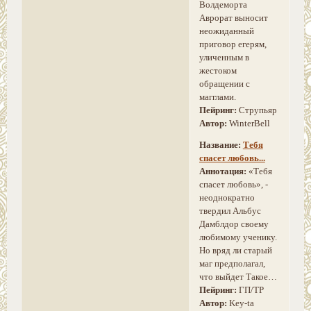
Волдеморта
Аврорат выносит
неожиданный
приговор егерям,
уличенным в
жестоком
обращении с
магглами.
Пейринг:
Струпьяр
Автор:
WinterBell
Название:
Тебя
спасет любовь...
Аннотация:
«Тебя
спасет любовь», -
неоднократно
твердил Альбус
Дамблдор своему
любимому ученику.
Но вряд ли старый
маг предполагал,
что выйдет Такое…
Пейринг:
ГП/ТР
Автор:
Key-ta