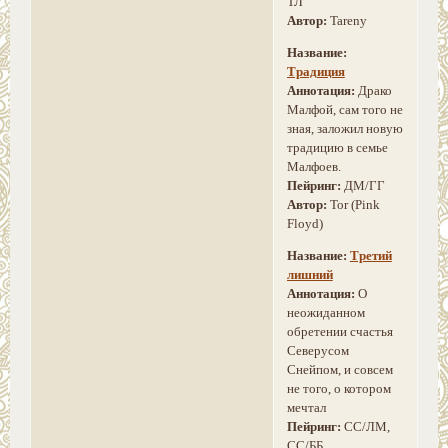
ТЛ
Автор:
Tareny
Название:
Традиция
Аннотация:
Драко
Малфой, сам того не
зная, заложил новую
традицию в семье
Малфоев.
Пейринг:
ДМ/ГГ
Автор:
Tor (Pink
Floyd)
Название:
Третий
лишний
Аннотация:
О
неожиданном
обретении счастья
Северусом
Снейпом, и совсем
не того, о котором
мечтал
Пейринг:
СС/ЛМ,
СС/ББ